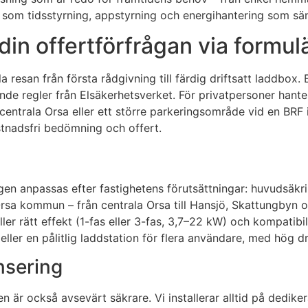
er som tidsstyrning, appstyrning och energihantering som s
 din offertförfrågan via formul
resan från första rådgivning till färdig driftsatt laddbox. 
lande regler från Elsäkerhetsverket. För privatpersoner hant
i centrala Orsa eller ett större parkeringsområde vid en BRF
tnadsfri bedömning och offert.
ingen anpassas efter fastighetens förutsättningar: huvudsäkri
 Orsa kommun – från centrala Orsa till Hansjö, Skattungbyn 
ller rätt effekt (1-fas eller 3-fas, 3,7–22 kW) och kompatib
ller en pålitlig laddstation för flera användare, med hög dr
nsering
en är också avsevärt säkrare. Vi installerar alltid på dedik