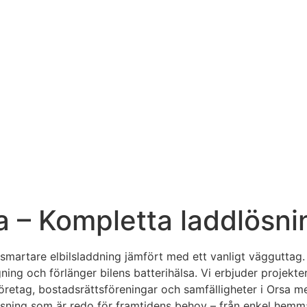
sa – Kompletta laddlösni
smartare elbilsladdning jämfört med ett vanligt vägguttag. E
ng och förlänger bilens batterihälsa. Vi erbjuder projekteri
 företag, bostadsrättsföreningar och samfälligheter i Orsa m
ösning som är redo för framtidens behov – från enkel hemmal