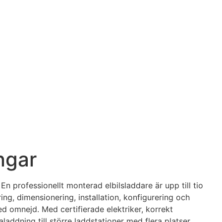
ngar
n professionellt monterad elbilsladdare är upp till tio
ng, dimensionering, installation, konfigurering och
ed omnejd. Med certifierade elektriker, korrekt
addning till större laddstationer med flera platser.