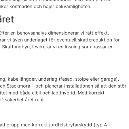
änker kostnaden och höjer bekvämligheten.
äret
Efter en behovsanalys dimensionerar vi rätt effekt,
erar vi även underlaget för eventuell skattereduktion för
 i Skattungbyn, levererar vi en lösning som passar er
ng, kabellängder, underlag (fasad, stolpe eller garage),
och Stackmora – och planerar installationen så att den stör
ilitet med både elbil och laddhybrid. Med korrekt
iftsäkerhet året runt.
erad grupp med korrekt jordfelsbrytarskydd (typ A i