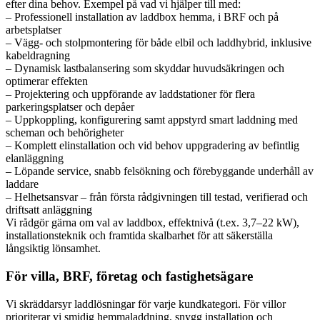
efter dina behov. Exempel på vad vi hjälper till med:
– Professionell installation av laddbox hemma, i BRF och på
arbetsplatser
– Vägg- och stolpmontering för både elbil och laddhybrid, inklusive
kabeldragning
– Dynamisk lastbalansering som skyddar huvudsäkringen och
optimerar effekten
– Projektering och uppförande av laddstationer för flera
parkeringsplatser och depåer
– Uppkoppling, konfigurering samt appstyrd smart laddning med
scheman och behörigheter
– Komplett elinstallation och vid behov uppgradering av befintlig
elanläggning
– Löpande service, snabb felsökning och förebyggande underhåll av
laddare
– Helhetsansvar – från första rådgivningen till testad, verifierad och
driftsatt anläggning
Vi rådgör gärna om val av laddbox, effektnivå (t.ex. 3,7–22 kW),
installationsteknik och framtida skalbarhet för att säkerställa
långsiktig lönsamhet.
För villa, BRF, företag och fastighetsägare
Vi skräddarsyr laddlösningar för varje kundkategori. För villor
prioriterar vi smidig hemmaladdning, snygg installation och