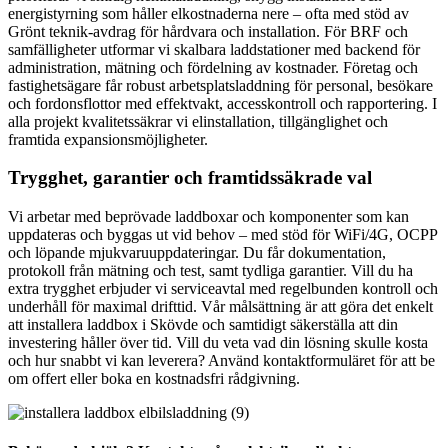
energistyrning som håller elkostnaderna nere – ofta med stöd av
Grönt teknik-avdrag för hårdvara och installation. För BRF och
samfälligheter utformar vi skalbara laddstationer med backend för
administration, mätning och fördelning av kostnader. Företag och
fastighetsägare får robust arbetsplatsladdning för personal, besökare
och fordonsflottor med effektvakt, accesskontroll och rapportering. I
alla projekt kvalitetssäkrar vi elinstallation, tillgänglighet och
framtida expansionsmöjligheter.
Trygghet, garantier och framtidssäkrade val
Vi arbetar med beprövade laddboxar och komponenter som kan
uppdateras och byggas ut vid behov – med stöd för WiFi/4G, OCPP
och löpande mjukvaruuppdateringar. Du får dokumentation,
protokoll från mätning och test, samt tydliga garantier. Vill du ha
extra trygghet erbjuder vi serviceavtal med regelbunden kontroll och
underhåll för maximal drifttid. Vår målsättning är att göra det enkelt
att installera laddbox i Skövde och samtidigt säkerställa att din
investering håller över tid. Vill du veta vad din lösning skulle kosta
och hur snabbt vi kan leverera? Använd kontaktformuläret för att be
om offert eller boka en kostnadsfri rådgivning.