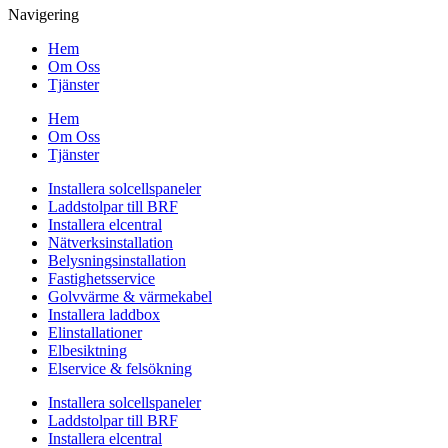
Navigering
Hem
Om Oss
Tjänster
Hem
Om Oss
Tjänster
Installera solcellspaneler
Laddstolpar till BRF
Installera elcentral
Nätverksinstallation
Belysningsinstallation
Fastighetsservice
Golvvärme & värmekabel
Installera laddbox
Elinstallationer
Elbesiktning
Elservice & felsökning
Installera solcellspaneler
Laddstolpar till BRF
Installera elcentral