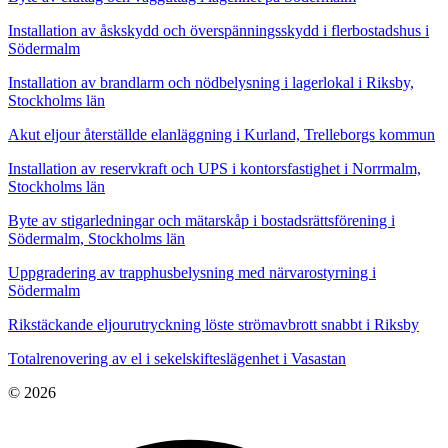
Installation av åskskydd och överspänningsskydd i flerbostadshus i
Södermalm
Installation av brandlarm och nödbelysning i lagerlokal i Riksby,
Stockholms län
Akut eljour återställde elanläggning i Kurland, Trelleborgs kommun
Installation av reservkraft och UPS i kontorsfastighet i Norrmalm,
Stockholms län
Byte av stigarledningar och mätarskåp i bostadsrättsförening i
Södermalm, Stockholms län
Uppgradering av trapphusbelysning med närvarostyrning i
Södermalm
Rikstäckande eljourutryckning löste strömavbrott snabbt i Riksby
Totalrenovering av el i sekelskifteslägenhet i Vasastan
© 2026