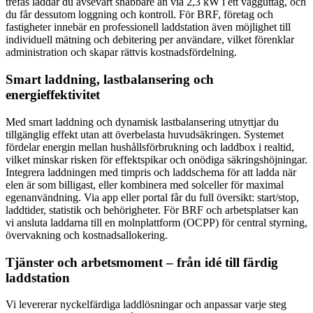
trefas laddar du avsevärt snabbare än via 2,3 kW i ett vägguttag, och
du får dessutom loggning och kontroll. För BRF, företag och
fastigheter innebär en professionell laddstation även möjlighet till
individuell mätning och debitering per användare, vilket förenklar
administration och skapar rättvis kostnadsfördelning.
Smart laddning, lastbalansering och
energieffektivitet
Med smart laddning och dynamisk lastbalansering utnyttjar du
tillgänglig effekt utan att överbelasta huvudsäkringen. Systemet
fördelar energin mellan hushållsförbrukning och laddbox i realtid,
vilket minskar risken för effektspikar och onödiga säkringshöjningar.
Integrera laddningen med timpris och laddschema för att ladda när
elen är som billigast, eller kombinera med solceller för maximal
egenanvändning. Via app eller portal får du full översikt: start/stop,
laddtider, statistik och behörigheter. För BRF och arbetsplatser kan
vi ansluta laddarna till en molnplattform (OCPP) för central styrning,
övervakning och kostnadsallokering.
Tjänster och arbetsmoment – från idé till färdig
laddstation
Vi levererar nyckelfärdiga laddlösningar och anpassar varje steg