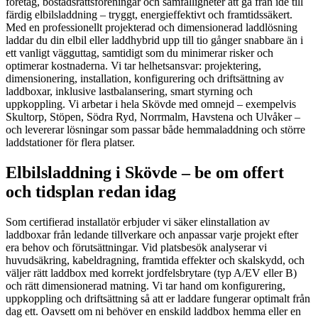
företag, bostadsrättsföreningar och samfälligheter att gå från idé till
färdig elbilsladdning – tryggt, energieffektivt och framtidssäkert.
Med en professionellt projekterad och dimensionerad laddlösning
laddar du din elbil eller laddhybrid upp till tio gånger snabbare än i
ett vanligt vägguttag, samtidigt som du minimerar risker och
optimerar kostnaderna. Vi tar helhetsansvar: projektering,
dimensionering, installation, konfigurering och driftsättning av
laddboxar, inklusive lastbalansering, smart styrning och
uppkoppling. Vi arbetar i hela Skövde med omnejd – exempelvis
Skultorp, Stöpen, Södra Ryd, Norrmalm, Havstena och Ulvåker –
och levererar lösningar som passar både hemmaladdning och större
laddstationer för flera platser.
Elbilsladdning i Skövde – be om offert
och tidsplan redan idag
Som certifierad installatör erbjuder vi säker elinstallation av
laddboxar från ledande tillverkare och anpassar varje projekt efter
era behov och förutsättningar. Vid platsbesök analyserar vi
huvudsäkring, kabeldragning, framtida effekter och skalskydd, och
väljer rätt laddbox med korrekt jordfelsbrytare (typ A/EV eller B)
och rätt dimensionerad matning. Vi tar hand om konfigurering,
uppkoppling och driftsättning så att er laddare fungerar optimalt från
dag ett. Oavsett om ni behöver en enskild laddbox hemma eller en