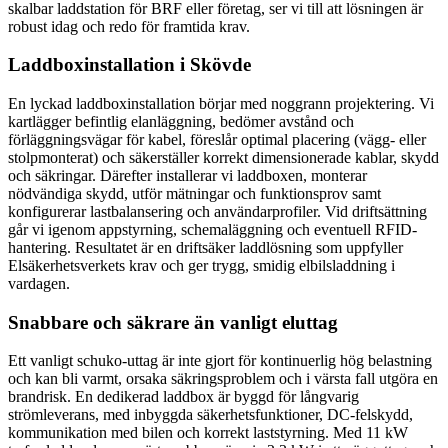
skalbar laddstation för BRF eller företag, ser vi till att lösningen är
robust idag och redo för framtida krav.
Laddboxinstallation i Skövde
En lyckad laddboxinstallation börjar med noggrann projektering. Vi
kartlägger befintlig elanläggning, bedömer avstånd och
förläggningsvägar för kabel, föreslår optimal placering (vägg- eller
stolpmonterat) och säkerställer korrekt dimensionerade kablar, skydd
och säkringar. Därefter installerar vi laddboxen, monterar
nödvändiga skydd, utför mätningar och funktionsprov samt
konfigurerar lastbalansering och användarprofiler. Vid driftsättning
går vi igenom appstyrning, schemaläggning och eventuell RFID-
hantering. Resultatet är en driftsäker laddlösning som uppfyller
Elsäkerhetsverkets krav och ger trygg, smidig elbilsladdning i
vardagen.
Snabbare och säkrare än vanligt eluttag
Ett vanligt schuko-uttag är inte gjort för kontinuerlig hög belastning
och kan bli varmt, orsaka säkringsproblem och i värsta fall utgöra en
brandrisk. En dedikerad laddbox är byggd för långvarig
strömleverans, med inbyggda säkerhetsfunktioner, DC-felskydd,
kommunikation med bilen och korrekt laststyrning. Med 11 kW