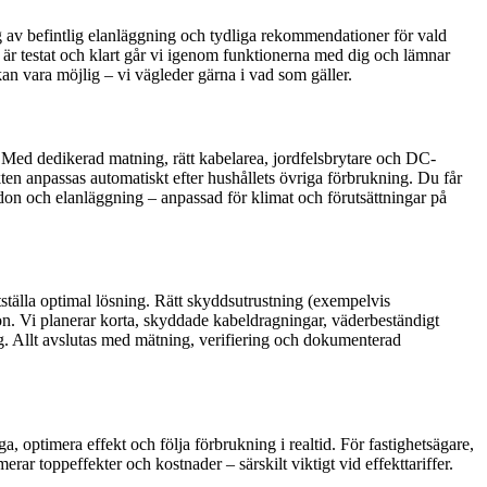
ång av befintlig elanläggning och tydliga rekommendationer för vald
är testat och klart går vi igenom funktionerna med dig och lämnar
an vara möjlig – vi vägleder gärna i vad som gäller.
m. Med dedikerad matning, rätt kabelarea, jordfelsbrytare och DC-
kten anpassas automatiskt efter hushållets övriga förbrukning. Du får
don och elanläggning – anpassad för klimat och förutsättningar på
ställa optimal lösning. Rätt skyddsutrustning (exempelvis
ion. Vi planerar korta, skyddade kabeldragningar, väderbeständigt
g. Allt avslutas med mätning, verifiering och dokumenterad
, optimera effekt och följa förbrukning i realtid. För fastighetsägare,
ar toppeffekter och kostnader – särskilt viktigt vid effekttariffer.