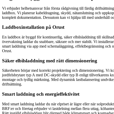
Vi erbjuder helhetsansvar från första rådgivning till färdig driftsättn
laddbox. Vi planerar kabeldragning, skydd, nätanslutning och uppkopp
komplett dokumentation. Dessutom kan vi hjälpa till med underhåll och
Laddboxinstallation på Orust
En laddbox är byggd för kontinuerlig, säker elbilsladdning till skilln
övervakning laddar du snabbare, säkrare och mer stabilt. Vi installera
smart laddning via app med schemaläggning, effektbegränsning och stat
Orust.
Säker elbilsladdning med rätt dimensionering
Säkerheten börjar med korrekt projektering och dimensionering. Vi kon
jordfelsbrytare typ A med DC-skydd eller typ B enligt tillverkarens kr
montage och tydlig märkning. Med dynamisk lastbalansering undviker d
driftsättning.
Smart laddning och energieffektivitet
Med smart laddning laddar du när elpriset är lägre eller när solprodukt
BRF:er och företag erbjuder vi lastdelning mellan flera uttag, köhante
Rätt inställd elbilsladdare blir därmed både klimatsmart och kostnadsef