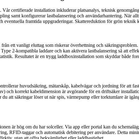
ing. Vår certifierade installation inkluderar platsanalys, teknisk genomg
ling samt konfigurerar lastbalansering och användarhantering. När allt 
 eventuella framtida uppgraderingar. Skattereduktion för grön teknik k
ad från ett vanligt eluttag som riskerar överhettning och säkringsproble
r Type 2‑kompatibla laddare och kan aktivera lastbalansering så att effe
istik. Resultatet är en trygg laddboxinstallation som skyddar både for
trollerar huvudsäkring, mätarskåp, kabelvägar och jordning för att fast
av) och korrekt kabeldimension är avgörande för en driftsäker installat
u att säkringar löser ut när spis, värmepump eller torktumlare är igån
ionen är hög om du har solceller. Via app eller portal kan du schemalägga
ring, RFID‑taggar och automatisk debitering per användare. Detta minimer
fektiv, utan att offra bekvämlighet eller laddhastighet.