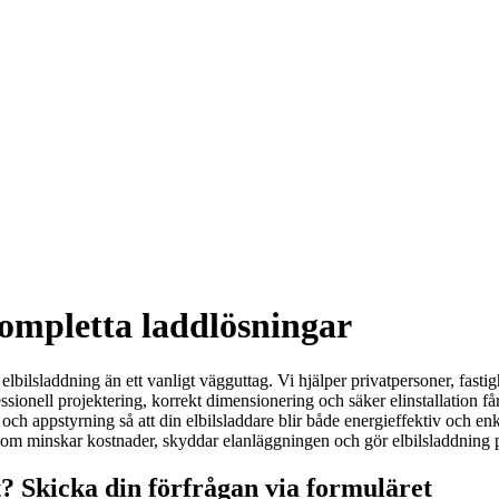
Kompletta laddlösningar
lbilsladdning än ett vanligt vägguttag. Vi hjälper privatpersoner, fastig
ssionell projektering, korrekt dimensionering och säker elinstallation f
h appstyrning så att din elbilsladdare blir både energieffektiv och enk
r som minskar kostnader, skyddar elanläggningen och gör elbilsladdning p
? Skicka din förfrågan via formuläret