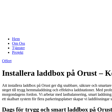
Hem
Om Oss
Tjänster
Projekt
Offert
Installera laddbox på Orust – 
Att installera laddbox på Orust ger dig snabbare, säkrare och smartare e
steget till trygg hemmaladdning och effektiva laddstationer. Med profe
morgondagens fordon. Vi arbetar med lastbalansering, smart laddning oc
ett skalbart system för flera parkeringsplatser skapar vi laddlösninga
Dags för trygg och smart laddbox på Orust