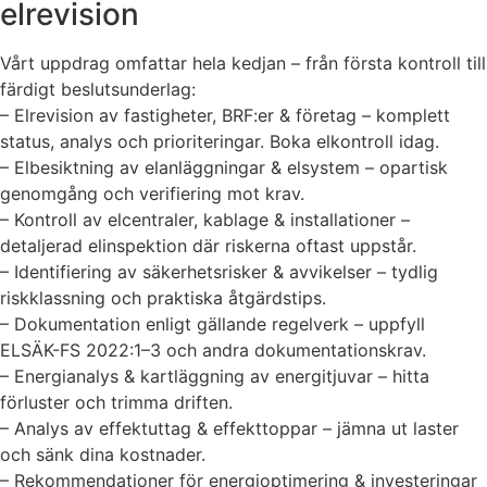
elrevision
Vårt uppdrag omfattar hela kedjan – från första kontroll till
färdigt beslutsunderlag:
– Elrevision av fastigheter, BRF:er & företag – komplett
status, analys och prioriteringar. Boka elkontroll idag.
– Elbesiktning av elanläggningar & elsystem – opartisk
genomgång och verifiering mot krav.
– Kontroll av elcentraler, kablage & installationer –
detaljerad elinspektion där riskerna oftast uppstår.
– Identifiering av säkerhetsrisker & avvikelser – tydlig
riskklassning och praktiska åtgärdstips.
– Dokumentation enligt gällande regelverk – uppfyll
ELSÄK-FS 2022:1–3 och andra dokumentationskrav.
– Energianalys & kartläggning av energitjuvar – hitta
förluster och trimma driften.
– Analys av effektuttag & effekttoppar – jämna ut laster
och sänk dina kostnader.
– Rekommendationer för energioptimering & investeringar