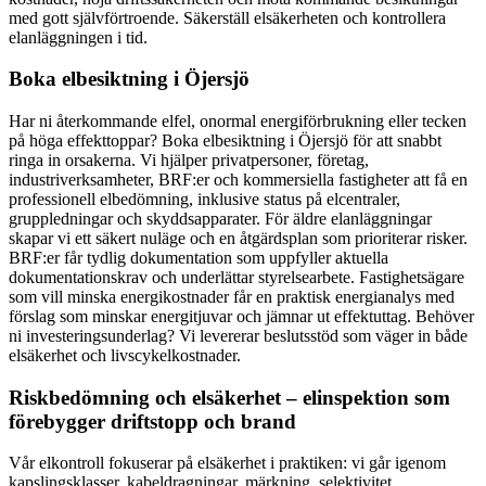
med gott självförtroende. Säkerställ elsäkerheten och kontrollera
elanläggningen i tid.
Boka elbesiktning i Öjersjö
Har ni återkommande elfel, onormal energiförbrukning eller tecken
på höga effekttoppar? Boka elbesiktning i Öjersjö för att snabbt
ringa in orsakerna. Vi hjälper privatpersoner, företag,
industriverksamheter, BRF:er och kommersiella fastigheter att få en
professionell elbedömning, inklusive status på elcentraler,
gruppledningar och skyddsapparater. För äldre elanläggningar
skapar vi ett säkert nuläge och en åtgärdsplan som prioriterar risker.
BRF:er får tydlig dokumentation som uppfyller aktuella
dokumentationskrav och underlättar styrelsearbete. Fastighetsägare
som vill minska energikostnader får en praktisk energianalys med
förslag som minskar energitjuvar och jämnar ut effektuttag. Behöver
ni investeringsunderlag? Vi levererar beslutsstöd som väger in både
elsäkerhet och livscykelkostnader.
Riskbedömning och elsäkerhet – elinspektion som
förebygger driftstopp och brand
Vår elkontroll fokuserar på elsäkerhet i praktiken: vi går igenom
kapslingsklasser, kabeldragningar, märkning, selektivitet,