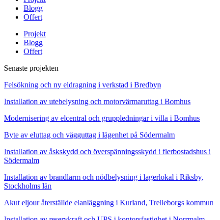
Blogg
Offert
Projekt
Blogg
Offert
Senaste projekten
Felsökning och ny eldragning i verkstad i Bredbyn
Installation av utebelysning och motorvärmaruttag i Bomhus
Modernisering av elcentral och gruppledningar i villa i Bomhus
Byte av eluttag och vägguttag i lägenhet på Södermalm
Installation av åskskydd och överspänningsskydd i flerbostadshus i
Södermalm
Installation av brandlarm och nödbelysning i lagerlokal i Riksby,
Stockholms län
Akut eljour återställde elanläggning i Kurland, Trelleborgs kommun
Installation av reservkraft och UPS i kontorsfastighet i Norrmalm,