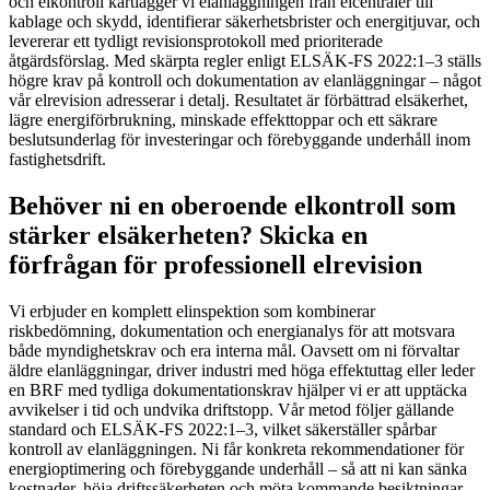
och elkontroll kartlägger vi elanläggningen från elcentraler till
kablage och skydd, identifierar säkerhetsbrister och energitjuvar, och
levererar ett tydligt revisionsprotokoll med prioriterade
åtgärdsförslag. Med skärpta regler enligt ELSÄK-FS 2022:1–3 ställs
högre krav på kontroll och dokumentation av elanläggningar – något
vår elrevision adresserar i detalj. Resultatet är förbättrad elsäkerhet,
lägre energiförbrukning, minskade effekttoppar och ett säkrare
beslutsunderlag för investeringar och förebyggande underhåll inom
fastighetsdrift.
Behöver ni en oberoende elkontroll som
stärker elsäkerheten? Skicka en
förfrågan för professionell elrevision
Vi erbjuder en komplett elinspektion som kombinerar
riskbedömning, dokumentation och energianalys för att motsvara
både myndighetskrav och era interna mål. Oavsett om ni förvaltar
äldre elanläggningar, driver industri med höga effektuttag eller leder
en BRF med tydliga dokumentationskrav hjälper vi er att upptäcka
avvikelser i tid och undvika driftstopp. Vår metod följer gällande
standard och ELSÄK-FS 2022:1–3, vilket säkerställer spårbar
kontroll av elanläggningen. Ni får konkreta rekommendationer för
energioptimering och förebyggande underhåll – så att ni kan sänka
kostnader, höja driftssäkerheten och möta kommande besiktningar