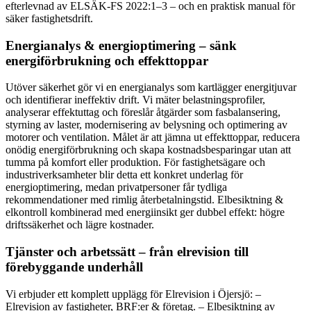
efterlevnad av ELSÄK-FS 2022:1–3 – och en praktisk manual för
säker fastighetsdrift.
Energianalys & energioptimering – sänk
energiförbrukning och effekttoppar
Utöver säkerhet gör vi en energianalys som kartlägger energitjuvar
och identifierar ineffektiv drift. Vi mäter belastningsprofiler,
analyserar effektuttag och föreslår åtgärder som fasbalansering,
styrning av laster, modernisering av belysning och optimering av
motorer och ventilation. Målet är att jämna ut effekttoppar, reducera
onödig energiförbrukning och skapa kostnadsbesparingar utan att
tumma på komfort eller produktion. För fastighetsägare och
industriverksamheter blir detta ett konkret underlag för
energioptimering, medan privatpersoner får tydliga
rekommendationer med rimlig återbetalningstid. Elbesiktning &
elkontroll kombinerad med energiinsikt ger dubbel effekt: högre
driftssäkerhet och lägre kostnader.
Tjänster och arbetssätt – från elrevision till
förebyggande underhåll
Vi erbjuder ett komplett upplägg för Elrevision i Öjersjö: –
Elrevision av fastigheter, BRF:er & företag. – Elbesiktning av