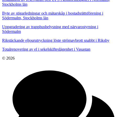
Stockholms län
Byte av stigarledningar och mätarskåp i bostadsrättsförening i
Södermalm, Stockholms län
Uppgradering av trapphusbelysning med närvarostyrning i
Södermalm
Rikstäckande eljourutryckning löste strömavbrott snabbt i Riksby
Totalrenovering av el i sekelskifteslägenhet i Vasastan
© 2026