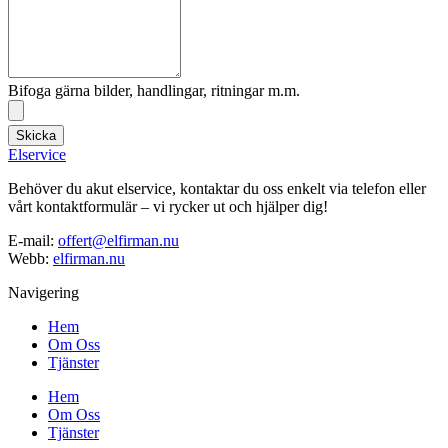
Bifoga gärna bilder, handlingar, ritningar m.m.
Skicka
Elservice
Behöver du akut elservice, kontaktar du oss enkelt via telefon eller
vårt kontaktformulär – vi rycker ut och hjälper dig!
E-mail:
offert@elfirman.nu
Webb:
elfirman.nu
Navigering
Hem
Om Oss
Tjänster
Hem
Om Oss
Tjänster