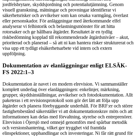
jordfelsbrytare, skyddsjordning och potentialutjämning. Genom
visuell granskning, mätningar och provningar identifierar vi
säkerhetsrisker och avvikelser som kan orsaka varmgång, överlast
eller personskador. För anläggningar med återkommande elfel
analyserar vi felhistorik och belastningsmönster för att hitta
rotorsaker och ge hållbara åtgärder. Resultatet är en tydlig
riskbedömning kopplad till rekommenderade åtgärdsnivåer – akut,
prioriterad och planerad – så att ni kan hantera risker strukturerat och
visa upp ett tydligt elsäkerhetsarbete vid intern och extern
uppföljning.
Dokumentation av elanläggningar enligt ELSÄK-
FS 2022:1–3
Dokumentation är navet i en modern elrevision. Vi sammanställer
komplett underlag över elanläggningen: enkelinjer, märkning,
grupper, skyddsinställningar, avvikelser och fotodokumentation. Allt
paketeras i ett revisionsprotokoll som gör det lätt att följa upp
åtgärder och planera förebyggande underhåll. För BRF:er och större
fastighetsbestånd säkerställer vi att dokumentationskrav möts och att
informationen kan delas med förvaltning, styrelse och entreprenörer.
Elrevision i Öjersjö med omnejd genomförs med spårbar metodik
och versionshantering, vilket ger trygghet vid framtida
elinspektioner, upphandlingar och investeringar. Ni får rätt grund för