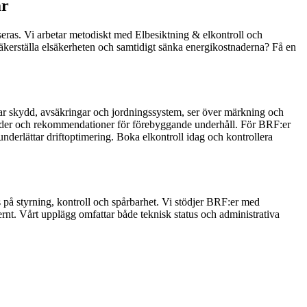
är
iseras. Vi arbetar metodiskt med Elbesiktning & elkontroll och
säkerställa elsäkerheten och samtidigt sänka energikostnaderna? Få en
star skydd, avsäkringar och jordningssystem, ser över märkning och
gärder och rekommendationer för förebyggande underhåll. För BRF:er
nderlättar driftoptimering. Boka elkontroll idag och kontrollera
på styrning, kontroll och spårbarhet. Vi stödjer BRF:er med
nt. Vårt upplägg omfattar både teknisk status och administrativa