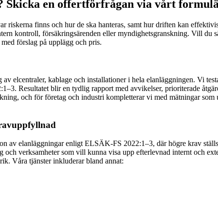
 Skicka en offertförfrågan via vårt formul
var riskerna finns och hur de ska hanteras, samt hur driften kan effektiv
ntern kontroll, försäkringsärenden eller myndighetsgranskning. Vill du 
 med förslag på upplägg och pris.
v elcentraler, kablage och installationer i hela elanläggningen. Vi te
–3. Resultatet blir en tydlig rapport med avvikelser, prioriterade åt
kning, och för företag och industri kompletterar vi med mätningar som u
kravuppfyllnad
on av elanläggningar enligt ELSÄK-FS 2022:1–3, där högre krav ställs 
 och verksamheter som vill kunna visa upp efterlevnad internt och exter
torik. Våra tjänster inkluderar bland annat: