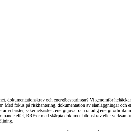
rhet, dokumentationskrav och energibesparingar? Vi genomför heltäckande
ner. Med fokus på riskhantering, dokumentation av elanläggningar och ene
 vi brister, säkerhetsrisker, energitjuvar och onödig energiförbrukning
ommande elfel, BRF:er med skärpta dokumentationskrav eller verksamheter
öljning.