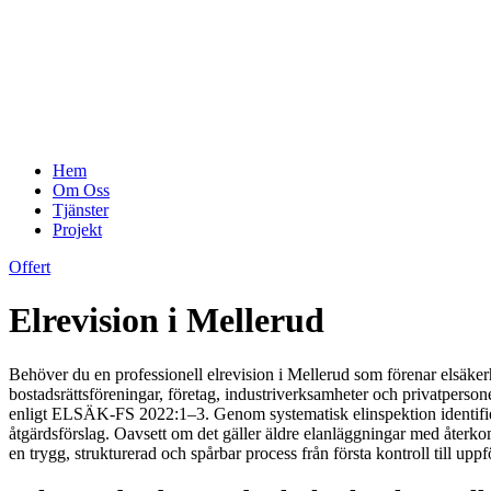
Hem
Om Oss
Tjänster
Projekt
Offert
Elrevision i Mellerud
Behöver du en professionell elrevision i Mellerud som förenar elsäke
bostadsrättsföreningar, företag, industriverksamheter och privatperso
enligt ELSÄK-FS 2022:1–3. Genom systematisk elinspektion identifierar
åtgärdsförslag. Oavsett om det gäller äldre elanläggningar med återk
en trygg, strukturerad och spårbar process från första kontroll till uppf