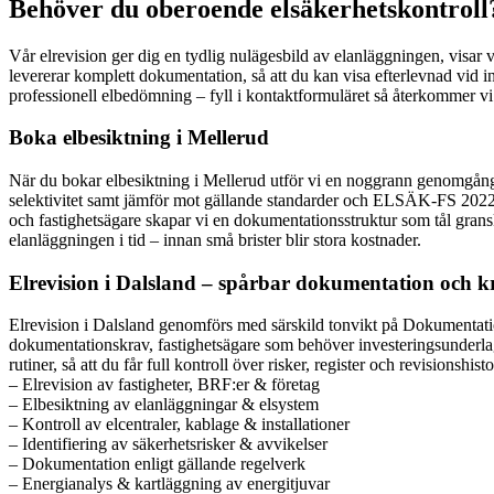
Behöver du oberoende elsäkerhetskontroll?
Vår elrevision ger dig en tydlig nulägesbild av elanläggningen, visar 
levererar komplett dokumentation, så att du kan visa efterlevnad vid i
professionell elbedömning – fyll i kontaktformuläret så återkommer vi
Boka elbesiktning i Mellerud
När du bokar elbesiktning i Mellerud utför vi en noggrann genomgång a
selektivitet samt jämför mot gällande standarder och ELSÄK-FS 2022:1
och fastighetsägare skapar vi en dokumentationsstruktur som tål grans
elanläggningen i tid – innan små brister blir stora kostnader.
Elrevision i Dalsland – spårbar dokumentation och 
Elrevision i Dalsland genomförs med särskild tonvikt på Dokumentati
dokumentationskrav, fastighetsägare som behöver investeringsunderlag
rutiner, så att du får full kontroll över risker, register och revisionshis
– Elrevision av fastigheter, BRF:er & företag
– Elbesiktning av elanläggningar & elsystem
– Kontroll av elcentraler, kablage & installationer
– Identifiering av säkerhetsrisker & avvikelser
– Dokumentation enligt gällande regelverk
– Energianalys & kartläggning av energitjuvar