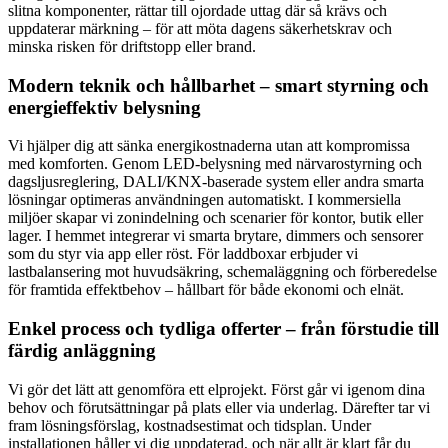
slitna komponenter, rättar till ojordade uttag där så krävs och
uppdaterar märkning – för att möta dagens säkerhetskrav och
minska risken för driftstopp eller brand.
Modern teknik och hållbarhet – smart styrning och
energieffektiv belysning
Vi hjälper dig att sänka energikostnaderna utan att kompromissa
med komforten. Genom LED-belysning med närvarostyrning och
dagsljusreglering, DALI/KNX-baserade system eller andra smarta
lösningar optimeras användningen automatiskt. I kommersiella
miljöer skapar vi zonindelning och scenarier för kontor, butik eller
lager. I hemmet integrerar vi smarta brytare, dimmers och sensorer
som du styr via app eller röst. För laddboxar erbjuder vi
lastbalansering mot huvudsäkring, schemaläggning och förberedelse
för framtida effektbehov – hållbart för både ekonomi och elnät.
Enkel process och tydliga offerter – från förstudie till
färdig anläggning
Vi gör det lätt att genomföra ett elprojekt. Först går vi igenom dina
behov och förutsättningar på plats eller via underlag. Därefter tar vi
fram lösningsförslag, kostnadsestimat och tidsplan. Under
installationen håller vi dig uppdaterad, och när allt är klart får du