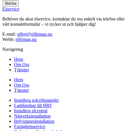
Skicka
Elservice
Behöver du akut elservice, kontaktar du oss enkelt via telefon eller
vårt kontaktformulär – vi rycker ut och hjälper dig!
E-mail:
offert@elfirman.nu
Webb:
elfirman.nu
Navigering
Hem
Om Oss
Tjänster
Hem
Om Oss
Tjänster
Installera solcellspaneler
Laddstolpar till BRF
Installera elcentral
Nätverksinstallation
Belysningsinstallation
Fastighetsservice