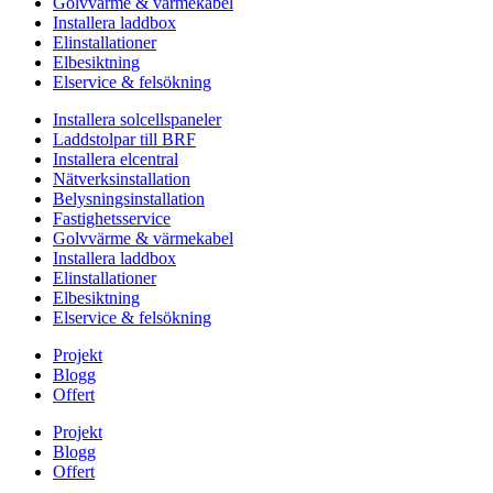
Golvvärme & värmekabel
Installera laddbox
Elinstallationer
Elbesiktning
Elservice & felsökning
Installera solcellspaneler
Laddstolpar till BRF
Installera elcentral
Nätverksinstallation
Belysningsinstallation
Fastighetsservice
Golvvärme & värmekabel
Installera laddbox
Elinstallationer
Elbesiktning
Elservice & felsökning
Projekt
Blogg
Offert
Projekt
Blogg
Offert