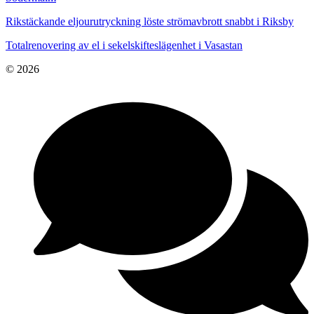
Rikstäckande eljourutryckning löste strömavbrott snabbt i Riksby
Totalrenovering av el i sekelskifteslägenhet i Vasastan
© 2026