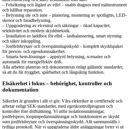
– Felsökning och åtgärd av elfel – snabb diagnos med mätinstrument
och hållbar reparation.
– Belysning ute och inne – planering, montering av spotlights, LED-
skenor och fasadbelysning.
– Uppgradering av elcentral och säkringar – ökad kapacitet,
selektivitet och modern skyddsteknik.
– Installation av laddbox för elbil – lastbalansering, smart styrning
och säker inkoppling.
– Jordfelsbrytare och överspänningsskydd – komplett skyddspaket
för person- och egendomssäkerhet.
– Smarta hem-lösningar – appstyrd belysning, scenarier och
automatik för energieffektiv drift.
Alla arbeten planeras och dokumenteras enligt gällande standarder,
så att du får trygghet, spårbarhet och långsiktig funktion.
Elsäkerhet i fokus – behörighet, kontroller och
dokumentation
Säkerhet är grunden i allt vi gör. Våra elektriker är certifierade och
arbetar enligt SEK-standarder, med egenkontrollprogram och
kontroller före driftsättning. Vi utför isolationsmätningar,
jordfelsprov, loopimpedansmätningar och funktionstest av skydd
som jordfelsbrytare och överspänningsskydd. Allt sammanställs i
tydliga protokoll. När vi uppgraderar äldre anläggningar byter vi ut