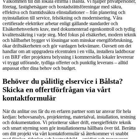
Välkommen till din lokala elfirma i Bålsta. Vi hjälper privatpersoner,
företag, fastighetsägare och bostadsrättsföreningar med säkra,
effektiva och framtidssäkra elinstallationer – från planering och
nyinstallation till service, felsökning och modernisering. Våra
certifierade elektriker arbetar enligt gällande standarder och
Elsäkerhetsverkets krav, med dokumenterad egenkontroll och tydlig
kvalitetssäkring i varje steg. Med fokus på elsäkerhet, modern teknik
och hållbarhet bygger vi lösningar som minskar energiförbrukning,
ökar driftsäkerheten och gör vardagen bekvämare. Oavsett om det
handlar om att uppgradera elcentralen i en villa, installera laddboxar
i en BRF eller projektera belysning i kommersiella lokaler levererar
vi tryggt utförande, tydliga offerter och punktlig leverans – alltid
anpassat efter dina behov och budget.
Behöver du pålitlig elservice i Bålsta?
Skicka en offertförfrågan via vårt
kontaktformulär
När du anlitar oss får du en erfaren partner som tar ansvar för hela
kedjan: behovsanalys, projektering, materialval, installation, testning
och dokumentation. Vi prioriterar säker drift, energieffektiv teknik
och smart styrning som gör installationerna hållbara över tid. Berätta
om ditt projekt via vårt kontaktformulär så återkommer vi snabbt