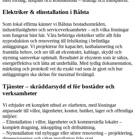
med förslag, tidsplan och kostnadsbild – smidigt och transparent.
Elektriker & elinstallation i Bålsta
Som lokal elfirma känner vi Bålstas bostadsområden,
industrifastigheter och serviceverksamheter – och vilka lösningar
som fungerar bäst här. Våra behöriga elektriker utför allt från
nyproduktion och renovering till felsökning i befintliga
anläggningar. Vi projekterar för kapacitet, lastbalansering och
framtida behov, och ser till att elcentraler, kablage, skydd och
styrning samverkar optimalt. Resultatet är elsystem som är säkra,
energieffektiva och lätta att underhålla. Med tydlig dokumentation,
märkning och protokoll vet du exakt vad som är gjort och hur
anläggningen ska skötas för maximal livslängd.
Tjänster – skräddarsydd el för bostäder och
verksamheter
Vi erbjuder ett komplett utbud av elarbeten, med lösningar
anpassade till villor, lägenheter, kontor, butiker, lager och offentliga
miljöer:
– Elinstallation i villor, lägenheter och kommersiella lokaler –
komplett dragning, inkoppling och driftsättning.
– Nyinstallation vid nybygge eller större renovering – projektering,
dimensionering och säker installation från start.