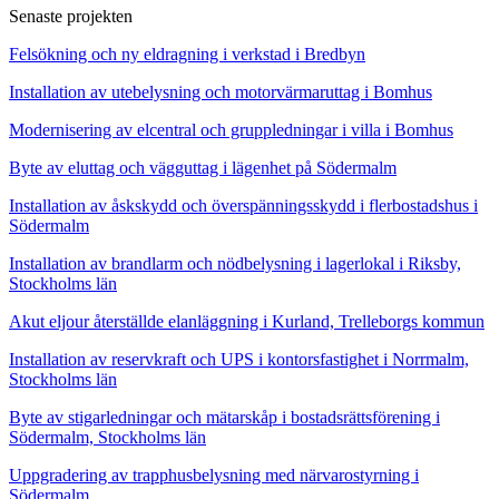
Senaste projekten
Felsökning och ny eldragning i verkstad i Bredbyn
Installation av utebelysning och motorvärmaruttag i Bomhus
Modernisering av elcentral och gruppledningar i villa i Bomhus
Byte av eluttag och vägguttag i lägenhet på Södermalm
Installation av åskskydd och överspänningsskydd i flerbostadshus i
Södermalm
Installation av brandlarm och nödbelysning i lagerlokal i Riksby,
Stockholms län
Akut eljour återställde elanläggning i Kurland, Trelleborgs kommun
Installation av reservkraft och UPS i kontorsfastighet i Norrmalm,
Stockholms län
Byte av stigarledningar och mätarskåp i bostadsrättsförening i
Södermalm, Stockholms län
Uppgradering av trapphusbelysning med närvarostyrning i
Södermalm