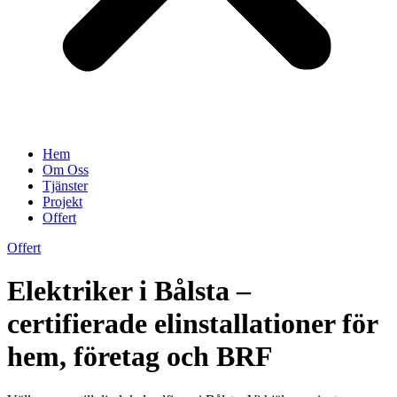
Hem
Om Oss
Tjänster
Projekt
Offert
Offert
Elektriker i Bålsta –
certifierade elinstallationer för
hem, företag och BRF