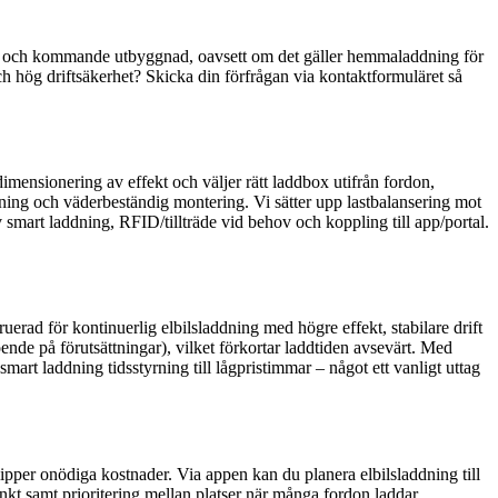
hov och kommande utbyggnad, oavsett om det gäller hemmaladdning för
och hög driftsäkerhet? Skicka din förfrågan via kontaktformuläret så
imensionering av effekt och väljer rätt laddbox utifrån fordon,
kning och väderbeständig montering. Vi sätter upp lastbalansering mot
 smart laddning, RFID/tillträde vid behov och koppling till app/portal.
uerad för kontinuerlig elbilsladdning med högre effekt, stabilare drift
nde på förutsättningar), vilket förkortar laddtiden avsevärt. Med
rt laddning tidsstyrning till lågpristimmar – något ett vanligt uttag
ipper onödiga kostnader. Via appen kan du planera elbilsladdning till
unkt samt prioritering mellan platser när många fordon laddar