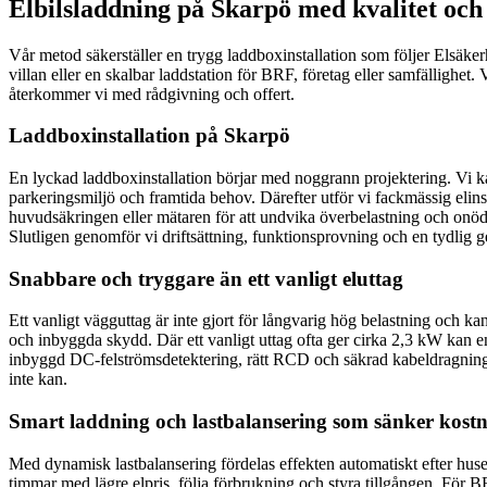
Elbilsladdning på Skarpö med kvalitet och 
Vår metod säkerställer en trygg laddboxinstallation som följer Elsä
villan eller en skalbar laddstation för BRF, företag eller samfällighet
återkommer vi med rådgivning och offert.
Laddboxinstallation på Skarpö
En lyckad laddboxinstallation börjar med noggrann projektering. Vi kar
parkeringsmiljö och framtida behov. Därefter utför vi fackmässig elin
huvudsäkringen eller mätaren för att undvika överbelastning och onödig
Slutligen genomför vi driftsättning, funktionsprovning och en tydlig 
Snabbare och tryggare än ett vanligt eluttag
Ett vanligt vägguttag är inte gjort för långvarig hög belastning och ka
och inbyggda skydd. Där ett vanligt uttag ofta ger cirka 2,3 kW kan e
inbyggd DC-felströmsdetektering, rätt RCD och säkrad kabeldragning få
inte kan.
Smart laddning och lastbalansering som sänker kost
Med dynamisk lastbalansering fördelas effekten automatiskt efter huset
timmar med lägre elpris, följa förbrukning och styra tillgången. För BR