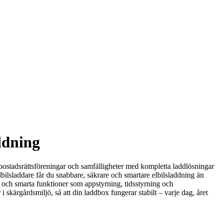
ddning
g, bostadsrättsföreningar och samfälligheter med kompletta laddlösningar
elbilsladdare får du snabbare, säkrare och smartare elbilsladdning än
ng och smarta funktioner som appstyrning, tidsstyrning och
i skärgårdsmiljö, så att din laddbox fungerar stabilt – varje dag, året