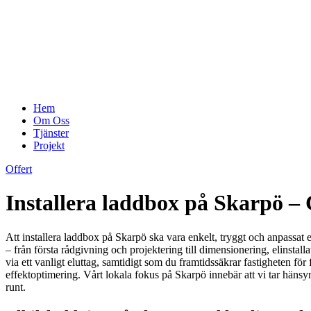
Hem
Om Oss
Tjänster
Projekt
Offert
Installera laddbox på Skarpö – 
Att installera laddbox på Skarpö ska vara enkelt, tryggt och anpassat e
– från första rådgivning och projektering till dimensionering, elinstall
via ett vanligt eluttag, samtidigt som du framtidssäkrar fastigheten fö
effektoptimering. Vårt lokala fokus på Skarpö innebär att vi tar hänsyn 
runt.