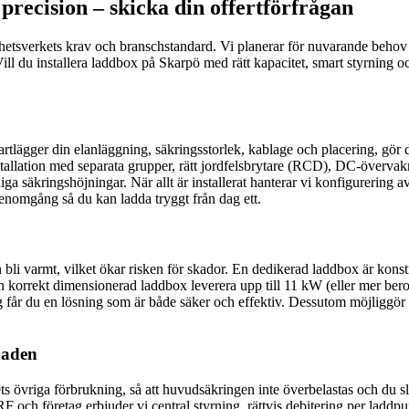
precision – skicka din offertförfrågan
kerhetsverkets krav och branschstandard. Vi planerar för nuvarande be
. Vill du installera laddbox på Skarpö med rätt kapacitet, smart styrning 
tlägger din elanläggning, säkringsstorlek, kablage och placering, gör d
stallation med separata grupper, rätt jordfelsbrytare (RCD), DC-överva
a säkringshöjningar. När allt är installerat hanterar vi konfigurering av
genomgång så du kan ladda tryggt från dag ett.
n bli varmt, vilket ökar risken för skador. En dedikerad laddbox är konstr
n korrekt dimensionerad laddbox leverera upp till 11 kW (eller mer beroe
r du en lösning som är både säker och effektiv. Dessutom möjliggör sma
naden
s övriga förbrukning, så att huvudsäkringen inte överbelastas och du sl
F och företag erbjuder vi central styrning, rättvis debitering per laddp