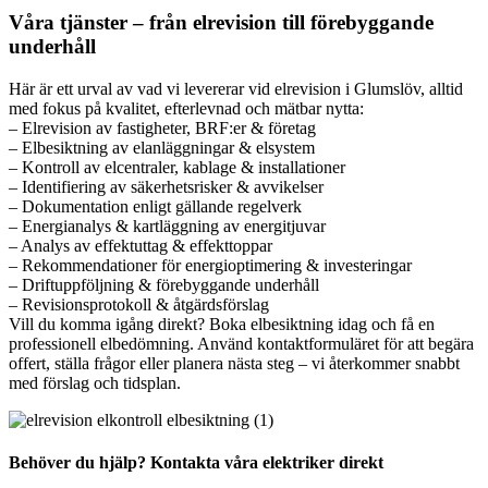
Våra tjänster – från elrevision till förebyggande
underhåll
Här är ett urval av vad vi levererar vid elrevision i Glumslöv, alltid
med fokus på kvalitet, efterlevnad och mätbar nytta:
– Elrevision av fastigheter, BRF:er & företag
– Elbesiktning av elanläggningar & elsystem
– Kontroll av elcentraler, kablage & installationer
– Identifiering av säkerhetsrisker & avvikelser
– Dokumentation enligt gällande regelverk
– Energianalys & kartläggning av energitjuvar
– Analys av effektuttag & effekttoppar
– Rekommendationer för energioptimering & investeringar
– Driftuppföljning & förebyggande underhåll
– Revisionsprotokoll & åtgärdsförslag
Vill du komma igång direkt? Boka elbesiktning idag och få en
professionell elbedömning. Använd kontaktformuläret för att begära
offert, ställa frågor eller planera nästa steg – vi återkommer snabbt
med förslag och tidsplan.
Behöver du hjälp? Kontakta våra elektriker direkt