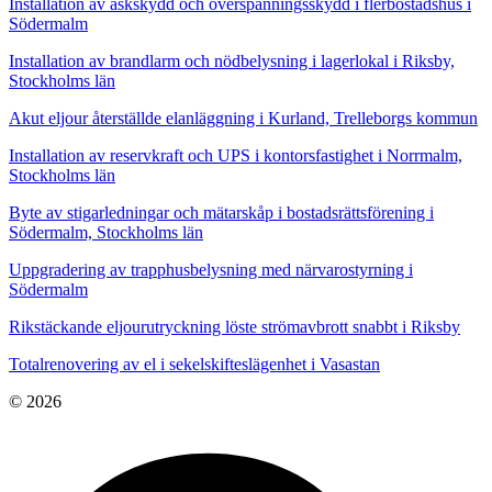
Installation av åskskydd och överspänningsskydd i flerbostadshus i
Södermalm
Installation av brandlarm och nödbelysning i lagerlokal i Riksby,
Stockholms län
Akut eljour återställde elanläggning i Kurland, Trelleborgs kommun
Installation av reservkraft och UPS i kontorsfastighet i Norrmalm,
Stockholms län
Byte av stigarledningar och mätarskåp i bostadsrättsförening i
Södermalm, Stockholms län
Uppgradering av trapphusbelysning med närvarostyrning i
Södermalm
Rikstäckande eljourutryckning löste strömavbrott snabbt i Riksby
Totalrenovering av el i sekelskifteslägenhet i Vasastan
© 2026