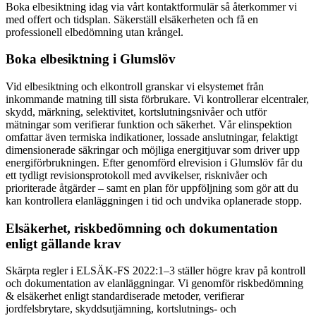
Boka elbesiktning idag via vårt kontaktformulär så återkommer vi
med offert och tidsplan. Säkerställ elsäkerheten och få en
professionell elbedömning utan krångel.
Boka elbesiktning i Glumslöv
Vid elbesiktning och elkontroll granskar vi elsystemet från
inkommande matning till sista förbrukare. Vi kontrollerar elcentraler,
skydd, märkning, selektivitet, kortslutningsnivåer och utför
mätningar som verifierar funktion och säkerhet. Vår elinspektion
omfattar även termiska indikationer, lossade anslutningar, felaktigt
dimensionerade säkringar och möjliga energitjuvar som driver upp
energiförbrukningen. Efter genomförd elrevision i Glumslöv får du
ett tydligt revisionsprotokoll med avvikelser, risknivåer och
prioriterade åtgärder – samt en plan för uppföljning som gör att du
kan kontrollera elanläggningen i tid och undvika oplanerade stopp.
Elsäkerhet, riskbedömning och dokumentation
enligt gällande krav
Skärpta regler i ELSÄK-FS 2022:1–3 ställer högre krav på kontroll
och dokumentation av elanläggningar. Vi genomför riskbedömning
& elsäkerhet enligt standardiserade metoder, verifierar
jordfelsbrytare, skyddsutjämning, kortslutnings- och