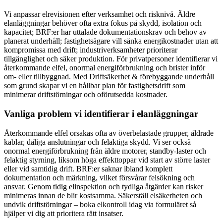
Vi anpassar elrevisionen efter verksamhet och risknivå. Äldre
elanläggningar behöver ofta extra fokus på skydd, isolation och
kapacitet; BRF:er har uttalade dokumentationskrav och behov av
planerat underhåll; fastighetsägare vill sänka energikostnader utan att
kompromissa med drift; industriverksamheter prioriterar
tillgänglighet och säker produktion. För privatpersoner identifierar vi
återkommande elfel, onormal energiförbrukning och brister inför
om- eller tillbyggnad. Med Driftsäkerhet & förebyggande underhåll
som grund skapar vi en hållbar plan för fastighetsdrift som
minimerar driftstörningar och oförutsedda kostnader.
Vanliga problem vi identifierar i elanläggningar
Återkommande elfel orsakas ofta av överbelastade grupper, åldrade
kablar, dåliga anslutningar och felaktiga skydd. Vi ser också
onormal energiförbrukning från äldre motorer, standby-laster och
felaktig styrning, liksom höga effekttoppar vid start av större laster
eller vid samtidig drift. BRF:er saknar ibland komplett
dokumentation och märkning, vilket försvårar felsökning och
ansvar. Genom tidig elinspektion och tydliga åtgärder kan risker
minimeras innan de blir kostsamma. Säkerställ elsäkerheten och
undvik driftstörningar – boka elkontroll idag via formuläret så
hjälper vi dig att prioritera rätt insatser.