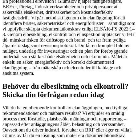
En professionell elrevision i Glumslöv hjälper fastighetsägare,
BRF:er, företag, industriverksamheter och privatpersoner att
säkerställa elsäkerhet, driftssäkerhet och kostnadseffektiv
fastighetsdrift. Vi går metodiskt igenom din elanläggning för att
identifiera brister, säkerhetsrisker och energiförluster – samtidigt som
vi uppfyller skärpta dokumentationskrav enligt ELSÄK-FS 2022:1–
3. Genom elbesiktning, elkontroll och elinspektion upptäcker vi fel i
tid, minskar risken för driftstopp och brand, och tar fram tydliga
åtgärdsförslag samt revisionsprotokoll. Du får en komplett bild av
nuläget, underlag för investeringar och en plan för förebyggande
underhåll som stärker både elsäkerheten och ekonomin. Målet är
enkelt: en säker, energieffektiv och korrekt dokumenterad
elanläggning – från mätarskåp och elcentraler till kablage och
anslutna system.
Behöver du elbesiktning och elkontroll?
Skicka din förfrågan redan idag
Vill du ha en oberoende kontroll av elanläggningen, med tydliga
rekommendationer och mätbara resultat? Vi erbjuder en smidig
process med förstudie, platsbesök, mätningar och rapportering –
anpassad efter anläggningens ålder, belastning och verksamhet.
Oavsett om du driver industri, förvaltar en BRF eller äger en villa i
Glumslöv får du en lösning som möter era dokumentationskrav.