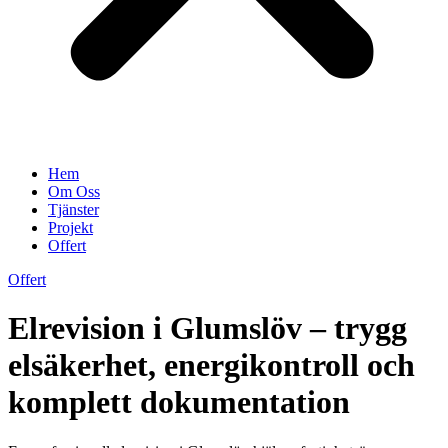
Hem
Om Oss
Tjänster
Projekt
Offert
Offert
Elrevision i Glumslöv – trygg
elsäkerhet, energikontroll och
komplett dokumentation