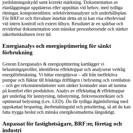
jordslutningsskydd samt korrekt märkning. Dokumentation av
elanläggningar uppdateras eller upprättas vid behov, med tydliga
ritningar, komponentlistor, selektivitetsanalyser och underhållsplan.
För BRF:er och förvaltare innebär detta att ni kan visa efterlevnad
vid intern kontroll och extern tillsyn. Resultatet är en spårbar och
reviderbar dokumentation som minskar personberoende och stärker
säkerhetskulturen över tid.
Energianalys och energioptimering för sänkt
förbrukning
Genom Energianalys & energioptimering kartlägger vi
belastningsprofiler, identifierar effekttoppar och analyserar verklig
energiförbrukning. Vi hittar energitjuvar – allt från ineffektiva
pumpar och fläktar till felaktiga driftlägen i belysning och ventilation
– och ger rekommendationer som sänker kostnader utan att tumma
på komfort eller produktion. Analys av effektuttag & effekttoppar
ger underlag för laststyrning, tidsstyrning, frekvensomriktare och
optimerad belysning (t.ex. LED). Du får tydliga åtgärdsförslag med
uppskattad besparing, återbetalningstid och prioritering, så att du kan
fatta trygga beslut och minska energikostnaderna långsiktigt.
Anpassat för fastighetsägare, BRF:er, företag och
industri