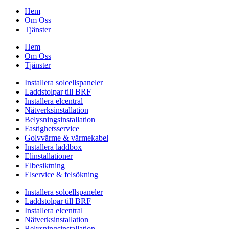
Hem
Om Oss
Tjänster
Hem
Om Oss
Tjänster
Installera solcellspaneler
Laddstolpar till BRF
Installera elcentral
Nätverksinstallation
Belysningsinstallation
Fastighetsservice
Golvvärme & värmekabel
Installera laddbox
Elinstallationer
Elbesiktning
Elservice & felsökning
Installera solcellspaneler
Laddstolpar till BRF
Installera elcentral
Nätverksinstallation
Belysningsinstallation