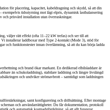
dation för placering, kapacitet, kabeldragning och skydd, så att din
– exempelvis tidsstyrning mot lågt elpris, dynamisk lastbalansering
iv och prisvärd installation utan överraskningar.
, väljer rätt effekt (ofta 11–22 kW trefas) och ser till att
. Vi installerar laddboxar med Type 2-kontakt (Mode 3), stöd för
gar och funktionstester innan överlämning, så att du kan börja ladda
 överhettning och brand ökar markant. En dedikerad elbilsladdare är
bbare än schukoladdning), stabilare laddning och längre livslängd
uvudsäkringen och undviker strömavbrott – samtidigt som laddningen
ralförstärkningar, samt konfigurering och driftsättning. Efter montage
g, scheman och användarrättigheter. Du får dokumentation, protokoll
istik och automatisk kostnadsfördelning, så att allt fungerar