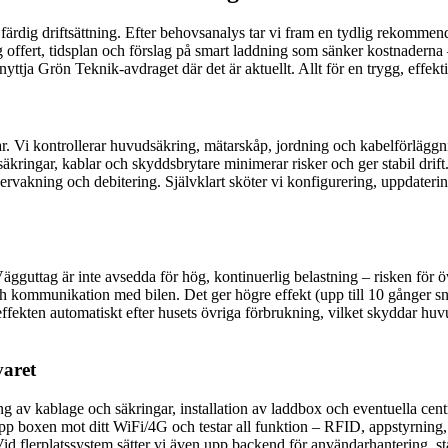
 färdig driftsättning. Efter behovsanalys tar vi fram en tydlig rekommen
 offert, tidsplan och förslag på smart laddning som sänker kostnaderna 
nyttja Grön Teknik-avdraget där det är aktuellt. Allt för en trygg, effekt
r. Vi kontrollerar huvudsäkring, mätarskåp, jordning och kabelförläggning
ringar, kablar och skyddsbrytare minimerar risker och ger stabil drift
vakning och debitering. Självklart sköter vi konfigurering, uppdaterin
 Vägguttag är inte avsedda för hög, kontinuerlig belastning – risken för
kommunikation med bilen. Det ger högre effekt (upp till 10 gånger sna
ffekten automatiskt efter husets övriga förbrukning, vilket skyddar h
varet
g av kablage och säkringar, installation av laddbox och eventuella cent
 upp boxen mot ditt WiFi/4G och testar all funktion – RFID, appstyrnin
 flerplatssystem sätter vi även upp backend för användarhantering, stat