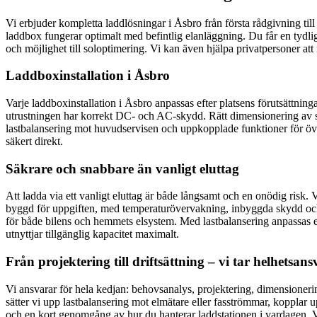
Vi erbjuder kompletta laddlösningar i Åsbro från första rådgivning till
laddbox fungerar optimalt med befintlig elanläggning. Du får en tydlig
och möjlighet till soloptimering. Vi kan även hjälpa privatpersoner att 
Laddboxinstallation i Åsbro
Varje laddboxinstallation i Åsbro anpassas efter platsens förutsättninga
utrustningen har korrekt DC- och AC-skydd. Rätt dimensionering av säk
lastbalansering mot huvudservisen och uppkopplade funktioner för över
säkert direkt.
Säkrare och snabbare än vanligt eluttag
Att ladda via ett vanligt eluttag är både långsamt och en onödig risk.
byggd för uppgiften, med temperaturövervakning, inbyggda skydd och 
för både bilens och hemmets elsystem. Med lastbalansering anpassas e
utnyttjar tillgänglig kapacitet maximalt.
Från projektering till driftsättning – vi tar helhetsans
Vi ansvarar för hela kedjan: behovsanalys, projektering, dimensionerin
sätter vi upp lastbalansering mot elmätare eller fasströmmar, kopplar
och en kort genomgång av hur du hanterar laddstationen i vardagen. Vid