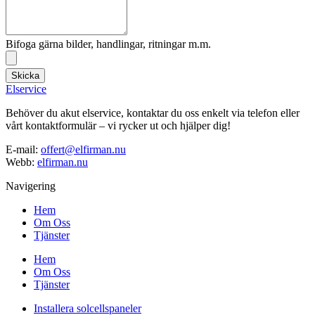
Bifoga gärna bilder, handlingar, ritningar m.m.
Skicka
Elservice
Behöver du akut elservice, kontaktar du oss enkelt via telefon eller
vårt kontaktformulär – vi rycker ut och hjälper dig!
E-mail:
offert@elfirman.nu
Webb:
elfirman.nu
Navigering
Hem
Om Oss
Tjänster
Hem
Om Oss
Tjänster
Installera solcellspaneler