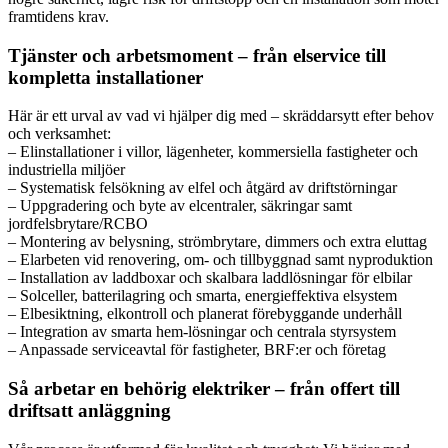
framtidens krav.
Tjänster och arbetsmoment – från elservice till
kompletta installationer
Här är ett urval av vad vi hjälper dig med – skräddarsytt efter behov
och verksamhet:
– Elinstallationer i villor, lägenheter, kommersiella fastigheter och
industriella miljöer
– Systematisk felsökning av elfel och åtgärd av driftstörningar
– Uppgradering och byte av elcentraler, säkringar samt
jordfelsbrytare/RCBO
– Montering av belysning, strömbrytare, dimmers och extra eluttag
– Elarbeten vid renovering, om- och tillbyggnad samt nyproduktion
– Installation av laddboxar och skalbara laddlösningar för elbilar
– Solceller, batterilagring och smarta, energieffektiva elsystem
– Elbesiktning, elkontroll och planerat förebyggande underhåll
– Integration av smarta hem-lösningar och centrala styrsystem
– Anpassade serviceavtal för fastigheter, BRF:er och företag
Så arbetar en behörig elektriker – från offert till
driftsatt anläggning