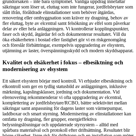
grundorsaken – inte bara symptomet. Vanliga uppdrag innefattar
säkringar som löser ut, eluttag som inte fungerar, jordfelsbrytare som
slått ifrån, föråldrade elinstallationer som behöver åtgärdas,
renovering eller ombyggnation som kräver ny dragning, behov av
fler eluttag, byte av elcentral samt felsökning av elfel som påverkar
delar av eller hela anläggningen. Vi kontrollerar kopplingspunkter,
faser och skydd, åtgärdar fel och dokumenterar resultatet. Vill du
öka elsäkerheten i bostad eller fastighet gör vi en riskgenomgång
och föreslår förbättringar, exempelvis uppgradering av elsystem,
utjämning av laster, överspänningsskydd och modern skyddsapparat.
Kvalitet och elsäkerhet i fokus – elbesiktning och
modernisering av elsystem
Ett säkert elsystem börjar med kontroll. Vi erbjuder elbesiktning och
elkontroll som ger en tydlig statusbild av anläggningen, inklusive
märkning, kapslingsklasser, jordning och dokumentation. Vid
elrenovering rekommenderar vi ofta uppgradering av elcentral,
komplettering av jordfelsbrytare/RCBO, bättre selektivitet mellan
säkringar samt anpassning för dagens laster som värmepumpar,
laddboxar och smart styrning. Modernisering av elinstallationer kan
omfatta ny dragning, fler grupper, energieffektiva
belysningslösningar och uppdaterade styrsystem – alltid med
spårbara materialval och protokoll efter driftsättning. Resultatet blir
högre säkerhet, lägre risk för driftstopp och en installation som möter