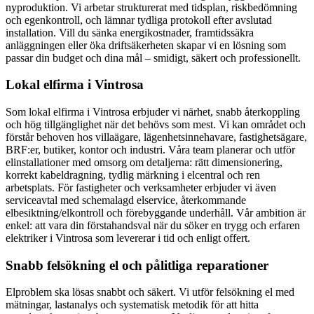
nyproduktion. Vi arbetar strukturerat med tidsplan, riskbedömning
och egenkontroll, och lämnar tydliga protokoll efter avslutad
installation. Vill du sänka energikostnader, framtidssäkra
anläggningen eller öka driftsäkerheten skapar vi en lösning som
passar din budget och dina mål – smidigt, säkert och professionellt.
Lokal elfirma i Vintrosa
Som lokal elfirma i Vintrosa erbjuder vi närhet, snabb återkoppling
och hög tillgänglighet när det behövs som mest. Vi kan området och
förstår behoven hos villaägare, lägenhetsinnehavare, fastighetsägare,
BRF:er, butiker, kontor och industri. Våra team planerar och utför
elinstallationer med omsorg om detaljerna: rätt dimensionering,
korrekt kabeldragning, tydlig märkning i elcentral och ren
arbetsplats. För fastigheter och verksamheter erbjuder vi även
serviceavtal med schemalagd elservice, återkommande
elbesiktning/elkontroll och förebyggande underhåll. Vår ambition är
enkel: att vara din förstahandsval när du söker en trygg och erfaren
elektriker i Vintrosa som levererar i tid och enligt offert.
Snabb felsökning el och pålitliga reparationer
Elproblem ska lösas snabbt och säkert. Vi utför felsökning el med
mätningar, lastanalys och systematisk metodik för att hitta