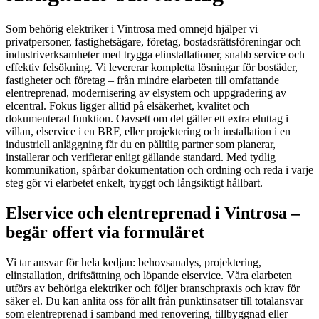
Som behörig elektriker i Vintrosa med omnejd hjälper vi
privatpersoner, fastighetsägare, företag, bostadsrättsföreningar och
industriverksamheter med trygga elinstallationer, snabb service och
effektiv felsökning. Vi levererar kompletta lösningar för bostäder,
fastigheter och företag – från mindre elarbeten till omfattande
elentreprenad, modernisering av elsystem och uppgradering av
elcentral. Fokus ligger alltid på elsäkerhet, kvalitet och
dokumenterad funktion. Oavsett om det gäller ett extra eluttag i
villan, elservice i en BRF, eller projektering och installation i en
industriell anläggning får du en pålitlig partner som planerar,
installerar och verifierar enligt gällande standard. Med tydlig
kommunikation, spårbar dokumentation och ordning och reda i varje
steg gör vi elarbetet enkelt, tryggt och långsiktigt hållbart.
Elservice och elentreprenad i Vintrosa –
begär offert via formuläret
Vi tar ansvar för hela kedjan: behovsanalys, projektering,
elinstallation, driftsättning och löpande elservice. Våra elarbeten
utförs av behöriga elektriker och följer branschpraxis och krav för
säker el. Du kan anlita oss för allt från punktinsatser till totalansvar
som elentreprenad i samband med renovering, tillbyggnad eller