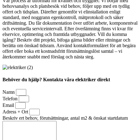
Vår process är utformad för kvalitet och trygghet: Vi börjar med
behovsanalys och platsbesök vid behov, följer upp med en tydlig
offert och tidsplan. Därefter genomför vi elinstallation enligt
standard, med noggrann egenkontroll, mätprotokoll och säker
driftsättning. Du får dokumentation över utfört arbete, komponentval
och eventuella serviceintervall. Efter överlämning finns vi kvar för
elservice, optimering och framtida utbyggnader. Vill du komma
igång? Beskriv ditt projekt, bifoga gärna bilder eller ritningar och
berätta om önskad tidsram. Använd kontaktformuläret för att begära
offert eller boka ett kostnadsfritt förutsättningslöst samtal – vi
återkommer snabbt med förslag och nästa steg.
Behöver du hjälp? Kontakta våra elektriker direkt
Namn
Telefon
Email
Adress + Ort
Beskriv ert behov, förutsättningar, antal m2 & önskat startdatum