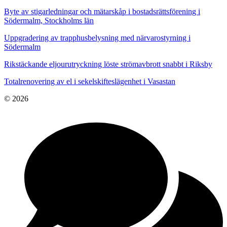
Byte av stigarledningar och mätarskåp i bostadsrättsförening i
Södermalm, Stockholms län
Uppgradering av trapphusbelysning med närvarostyrning i
Södermalm
Rikstäckande eljourutryckning löste strömavbrott snabbt i Riksby
Totalrenovering av el i sekelskifteslägenhet i Vasastan
© 2026