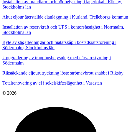
Installation av brandlarm och nödbelysning i lagerlokal i Riksby,
Stockholms län
Akut eljour återställde elanläggning i Kurland, Trelleborgs kommun
Installation av reservkraft och UPS i kontorsfastighet i Norrmalm,
Stockholms län
Byte av stigarledningar och mätarskåp i bostadsrättsförening i
Södermalm, Stockholms län
Uppgradering av trapphusbelysning med närvarostyrning i
Södermalm
Rikstäckande eljourutryckning löste strömavbrott snabbt i Riksby
Totalrenovering av el i sekelskifteslägenhet i Vasastan
© 2026