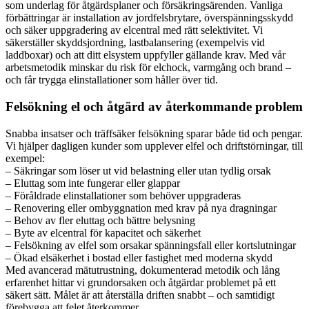
som underlag för åtgärdsplaner och försäkringsärenden. Vanliga
förbättringar är installation av jordfelsbrytare, överspänningsskydd
och säker uppgradering av elcentral med rätt selektivitet. Vi
säkerställer skyddsjordning, lastbalansering (exempelvis vid
laddboxar) och att ditt elsystem uppfyller gällande krav. Med vår
arbetsmetodik minskar du risk för elchock, varmgång och brand –
och får trygga elinstallationer som håller över tid.
Felsökning el och åtgärd av återkommande problem
Snabba insatser och träffsäker felsökning sparar både tid och pengar.
Vi hjälper dagligen kunder som upplever elfel och driftstörningar, till
exempel:
– Säkringar som löser ut vid belastning eller utan tydlig orsak
– Eluttag som inte fungerar eller glappar
– Föråldrade elinstallationer som behöver uppgraderas
– Renovering eller ombyggnation med krav på nya dragningar
– Behov av fler eluttag och bättre belysning
– Byte av elcentral för kapacitet och säkerhet
– Felsökning av elfel som orsakar spänningsfall eller kortslutningar
– Ökad elsäkerhet i bostad eller fastighet med moderna skydd
Med avancerad mätutrustning, dokumenterad metodik och lång
erfarenhet hittar vi grundorsaken och åtgärdar problemet på ett
säkert sätt. Målet är att återställa driften snabbt – och samtidigt
förebygga att felet återkommer.