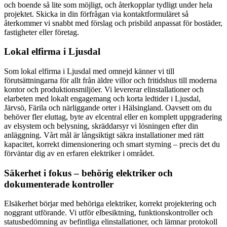
och boende så lite som möjligt, och återkopplar tydligt under hela
projektet. Skicka in din förfrågan via kontaktformuläret så
återkommer vi snabbt med förslag och prisbild anpassat för bostäder,
fastigheter eller företag.
Lokal elfirma i Ljusdal
Som lokal elfirma i Ljusdal med omnejd känner vi till
förutsättningarna för allt från äldre villor och fritidshus till moderna
kontor och produktionsmiljöer. Vi levererar elinstallationer och
elarbeten med lokalt engagemang och korta ledtider i Ljusdal,
Järvsö, Färila och närliggande orter i Hälsingland. Oavsett om du
behöver fler eluttag, byte av elcentral eller en komplett uppgradering
av elsystem och belysning, skräddarsyr vi lösningen efter din
anläggning. Vårt mål är långsiktigt säkra installationer med rätt
kapacitet, korrekt dimensionering och smart styrning – precis det du
förväntar dig av en erfaren elektriker i området.
Säkerhet i fokus – behörig elektriker och
dokumenterade kontroller
Elsäkerhet börjar med behöriga elektriker, korrekt projektering och
noggrant utförande. Vi utför elbesiktning, funktionskontroller och
statusbedömning av befintliga elinstallationer, och lämnar protokoll