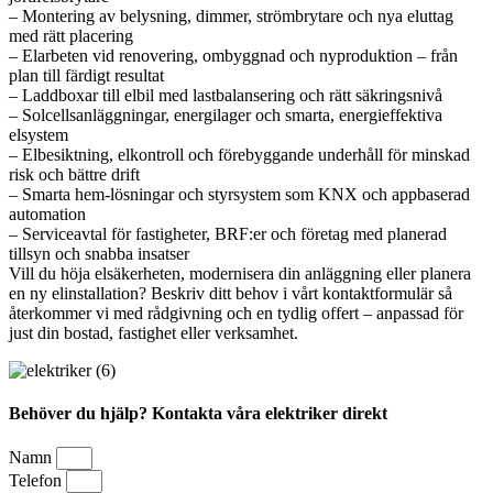
– Montering av belysning, dimmer, strömbrytare och nya eluttag
med rätt placering
– Elarbeten vid renovering, ombyggnad och nyproduktion – från
plan till färdigt resultat
– Laddboxar till elbil med lastbalansering och rätt säkringsnivå
– Solcellsanläggningar, energilager och smarta, energieffektiva
elsystem
– Elbesiktning, elkontroll och förebyggande underhåll för minskad
risk och bättre drift
– Smarta hem-lösningar och styrsystem som KNX och appbaserad
automation
– Serviceavtal för fastigheter, BRF:er och företag med planerad
tillsyn och snabba insatser
Vill du höja elsäkerheten, modernisera din anläggning eller planera
en ny elinstallation? Beskriv ditt behov i vårt kontaktformulär så
återkommer vi med rådgivning och en tydlig offert – anpassad för
just din bostad, fastighet eller verksamhet.
Behöver du hjälp? Kontakta våra elektriker direkt
Namn
Telefon