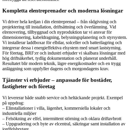
Kompletta elentreprenader och moderna lösningar
Vi driver hela kedjan i din elentreprenad – från rådgivning och
projektering till installation, driftsättning och överlämning. Vid
elrenovering, tillbyggnad och nyproduktion tar vi ansvar för
dimensionering, kabeldragning, belysningsplanering och styrsystem.
Vi installerar laddboxar för elbilar, solceller och batterilagring och
integrerar dessa i energieffektiva elsystem med smart laststyrning.
För företag, BRF:er och industri erbjuder vi skalbara lösningar med
hög driftsäkerhet, tydlig dokumentation och planerat underhåll.
Resultatet blir modern teknik, lägre energikostnader och en trygg
anläggning som uppfyller dagens och morgondagens krav.
Tjänster vi erbjuder – anpassade för bostäder,
fastigheter och företag
Vi levererar både snabb service och heltäckande projekt. Exempel
på uppdrag:
– Elinstallationer i villa, lägenhet, kommersiella lokaler och
industriella miljöer
– Felsökning av elfel, intermittent störning och oklara driftavbrott
– Uppgradering och byte av elcentral, säkringar samt installation av
jordfelsbrytare