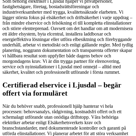
Som behörig elektriker i Ljusdal hjälper vi privatpersoner,
fastighetsägare, företag, bostadsrättsföreningar och
industriverksamheter med trygga, kvalitetssäkrade elarbeten. Vi
lägger största fokus på elsäkerhet och driftsäkerhet i varje uppdrag –
från mindre elservice och felsökning el till kompletta elinstallationer
och större elentreprenad. Oavsett om det handlar om att modernisera
ett äldre elsystem, byta elcentral, installera laddboxar och
energieffektiva lösningar eller utföra elbesiktning och förebyggande
underhåll, arbetar vi metodiskt och enligt gällande regler. Med tydlig
planering, noggrann dokumentation och transparenta offerter skapar
vi hållbara resultat som uppfyller både dagens behov och
morgondagens krav. Vi är din trygga partner för elrenovering,
service och nyinstallationer i Ljusdal med omnejd – alltid med
säkerhet, kvalitet och professionellt utförande i första rummet.
Certifierad elservice i Ljusdal – begär
offert via formuläret
När du behöver snabb, professionell hjälp hanterar vi hela
processen: behovsanalys, rådgivning, kostnadsfri offert och ett
schemalagt utförande utan onödiga driftstopp. Våra behöriga
elektriker arbetar enligt Elsäkerhetsverkets krav och
branschstandarder, med dokumenterade kontroller och garanti på
utförda elinstallationer. Vi planerar arbetet för att störa verksamhet