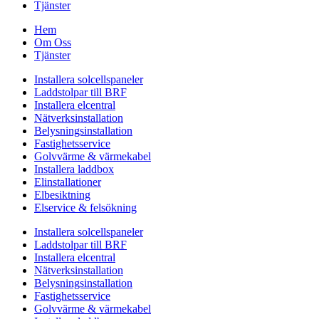
Tjänster
Hem
Om Oss
Tjänster
Installera solcellspaneler
Laddstolpar till BRF
Installera elcentral
Nätverksinstallation
Belysningsinstallation
Fastighetsservice
Golvvärme & värmekabel
Installera laddbox
Elinstallationer
Elbesiktning
Elservice & felsökning
Installera solcellspaneler
Laddstolpar till BRF
Installera elcentral
Nätverksinstallation
Belysningsinstallation
Fastighetsservice
Golvvärme & värmekabel