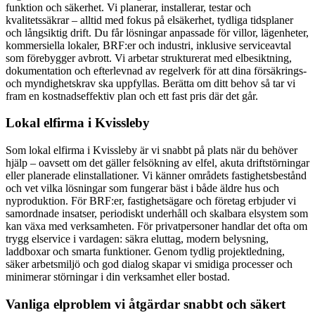
funktion och säkerhet. Vi planerar, installerar, testar och
kvalitetssäkrar – alltid med fokus på elsäkerhet, tydliga tidsplaner
och långsiktig drift. Du får lösningar anpassade för villor, lägenheter,
kommersiella lokaler, BRF:er och industri, inklusive serviceavtal
som förebygger avbrott. Vi arbetar strukturerat med elbesiktning,
dokumentation och efterlevnad av regelverk för att dina försäkrings-
och myndighetskrav ska uppfyllas. Berätta om ditt behov så tar vi
fram en kostnadseffektiv plan och ett fast pris där det går.
Lokal elfirma i Kvissleby
Som lokal elfirma i Kvissleby är vi snabbt på plats när du behöver
hjälp – oavsett om det gäller felsökning av elfel, akuta driftstörningar
eller planerade elinstallationer. Vi känner områdets fastighetsbestånd
och vet vilka lösningar som fungerar bäst i både äldre hus och
nyproduktion. För BRF:er, fastighetsägare och företag erbjuder vi
samordnade insatser, periodiskt underhåll och skalbara elsystem som
kan växa med verksamheten. För privatpersoner handlar det ofta om
trygg elservice i vardagen: säkra eluttag, modern belysning,
laddboxar och smarta funktioner. Genom tydlig projektledning,
säker arbetsmiljö och god dialog skapar vi smidiga processer och
minimerar störningar i din verksamhet eller bostad.
Vanliga elproblem vi åtgärdar snabbt och säkert