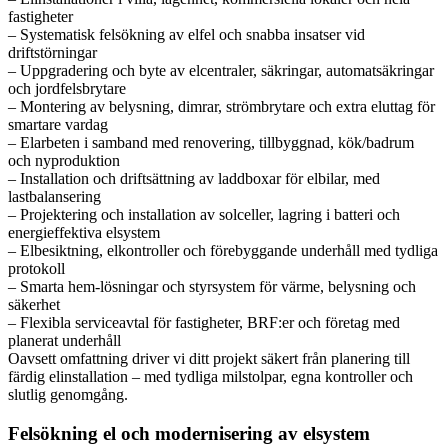
fastigheter
– Systematisk felsökning av elfel och snabba insatser vid
driftstörningar
– Uppgradering och byte av elcentraler, säkringar, automatsäkringar
och jordfelsbrytare
– Montering av belysning, dimrar, strömbrytare och extra eluttag för
smartare vardag
– Elarbeten i samband med renovering, tillbyggnad, kök/badrum
och nyproduktion
– Installation och driftsättning av laddboxar för elbilar, med
lastbalansering
– Projektering och installation av solceller, lagring i batteri och
energieffektiva elsystem
– Elbesiktning, elkontroller och förebyggande underhåll med tydliga
protokoll
– Smarta hem-lösningar och styrsystem för värme, belysning och
säkerhet
– Flexibla serviceavtal för fastigheter, BRF:er och företag med
planerat underhåll
Oavsett omfattning driver vi ditt projekt säkert från planering till
färdig elinstallation – med tydliga milstolpar, egna kontroller och
slutlig genomgång.
Felsökning el och modernisering av elsystem