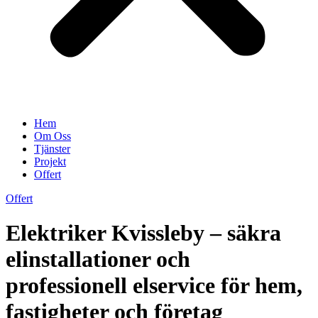
Hem
Om Oss
Tjänster
Projekt
Offert
Offert
Elektriker Kvissleby – säkra
elinstallationer och
professionell elservice för hem,
fastigheter och företag