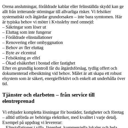
Orena anslutningar, föråldrade kablar eller felinställda skydd kan ge
allt från irriterande störningar till allvarliga risker. Vi felsöker
systematiskt och åtgärdar grundorsaken – inte bara symtomen. Här
är typiska behov vi möter i Kvissleby med omnejd:
– Säkringar som löser ut
– Eluttag som inte fungerar
– Föråldrade elinstallationer
– Renovering eller ombyggnation
– Behov av fler eluttag
– Byte av elcentral
– Felsökning av elfel
– Ökad elsäkerhet i bostad eller fastighet
Efter en grundlig kontroll får du åtgärdsförslag, tydlig offert och
dokumenterad elbesiktning vid behov. Målet är att skapa ett robust
elsystem som är säkert, energieffektivt och enkelt att underhålla över
tid.
Tjänster och elarbeten – från service till
elentreprenad
Vi erbjuder kompletta lösningar för bostäder, fastigheter och företag
– alltid utförda av behöriga elektriker, med kvalitet i varje detalj.
Exempel på uppdrag vi levererar:
– Elinstallationer i villa, lägenhet, kommersiella lokaler och hela