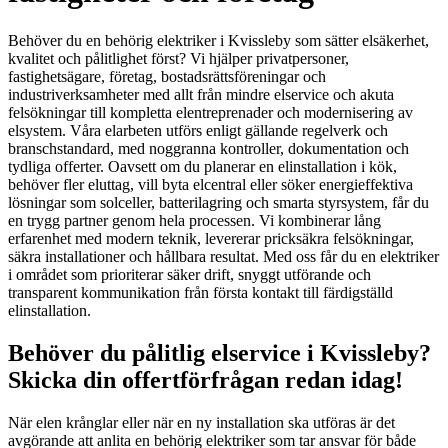
Behöver du en behörig elektriker i Kvissleby som sätter elsäkerhet,
kvalitet och pålitlighet först? Vi hjälper privatpersoner,
fastighetsägare, företag, bostadsrättsföreningar och
industriverksamheter med allt från mindre elservice och akuta
felsökningar till kompletta elentreprenader och modernisering av
elsystem. Våra elarbeten utförs enligt gällande regelverk och
branschstandard, med noggranna kontroller, dokumentation och
tydliga offerter. Oavsett om du planerar en elinstallation i kök,
behöver fler eluttag, vill byta elcentral eller söker energieffektiva
lösningar som solceller, batterilagring och smarta styrsystem, får du
en trygg partner genom hela processen. Vi kombinerar lång
erfarenhet med modern teknik, levererar pricksäkra felsökningar,
säkra installationer och hållbara resultat. Med oss får du en elektriker
i området som prioriterar säker drift, snyggt utförande och
transparent kommunikation från första kontakt till färdigställd
elinstallation.
Behöver du pålitlig elservice i Kvissleby?
Skicka din offertförfrågan redan idag!
När elen krånglar eller när en ny installation ska utföras är det
avgörande att anlita en behörig elektriker som tar ansvar för både