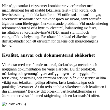
När något strular i elsystemet kombinerar vi erfarenhet med
mätinstrument för att snabbt lokalisera felet – från jordfel och
överbelastning till dolda kabelbrott. Vi utför isolationsmätningar,
selektivitetskontroller och funktionsprov av skydd, samt föreslår
åtgärder som förebygger återkommande problem. Vid modernisering
rekommenderar vi ofta byte av elcentral, balansering av faser,
installation av jordfelsbrytare/AFDD, smart styrning och
energieffektiv belysning. Resultatet blir ökad elsäkerhet, lägre
driftskostnader och ett elsystem för dagens och morgondagens
behov.
Kvalitet, ansvar och dokumenterad elsäkerhet
Vi arbetar med certifierade material, fackmässiga metoder och
noggrann dokumentation för varje elarbete. Du får protokoll,
märkning och genomgång av anläggningen – en trygghet för
försäkring, besiktning och framtida service. Vår kundservice är lika
viktig som tekniken: tydliga offerter, fasta kontaktvägar och
punktliga leveranser. Är du redo att höja säkerheten och kvaliteten i
din anläggning? Beskriv ditt projekt i vårt kontaktformulär så
återkommer vi snabbt med rådgivning och en kostnadsfri offert.