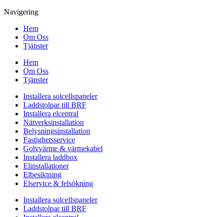
Navigering
Hem
Om Oss
Tjänster
Hem
Om Oss
Tjänster
Installera solcellspaneler
Laddstolpar till BRF
Installera elcentral
Nätverksinstallation
Belysningsinstallation
Fastighetsservice
Golvvärme & värmekabel
Installera laddbox
Elinstallationer
Elbesiktning
Elservice & felsökning
Installera solcellspaneler
Laddstolpar till BRF