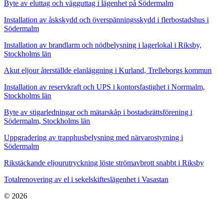
Byte av eluttag och vägguttag i lägenhet på Södermalm
Installation av åskskydd och överspänningsskydd i flerbostadshus i
Södermalm
Installation av brandlarm och nödbelysning i lagerlokal i Riksby,
Stockholms län
Akut eljour återställde elanläggning i Kurland, Trelleborgs kommun
Installation av reservkraft och UPS i kontorsfastighet i Norrmalm,
Stockholms län
Byte av stigarledningar och mätarskåp i bostadsrättsförening i
Södermalm, Stockholms län
Uppgradering av trapphusbelysning med närvarostyrning i
Södermalm
Rikstäckande eljourutryckning löste strömavbrott snabbt i Riksby
Totalrenovering av el i sekelskifteslägenhet i Vasastan
© 2026