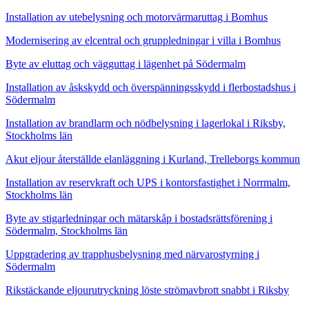
Installation av utebelysning och motorvärmaruttag i Bomhus
Modernisering av elcentral och gruppledningar i villa i Bomhus
Byte av eluttag och vägguttag i lägenhet på Södermalm
Installation av åskskydd och överspänningsskydd i flerbostadshus i
Södermalm
Installation av brandlarm och nödbelysning i lagerlokal i Riksby,
Stockholms län
Akut eljour återställde elanläggning i Kurland, Trelleborgs kommun
Installation av reservkraft och UPS i kontorsfastighet i Norrmalm,
Stockholms län
Byte av stigarledningar och mätarskåp i bostadsrättsförening i
Södermalm, Stockholms län
Uppgradering av trapphusbelysning med närvarostyrning i
Södermalm
Rikstäckande eljourutryckning löste strömavbrott snabbt i Riksby