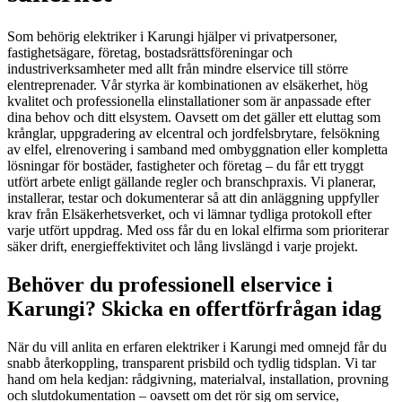
Som behörig elektriker i Karungi hjälper vi privatpersoner,
fastighetsägare, företag, bostadsrättsföreningar och
industriverksamheter med allt från mindre elservice till större
elentreprenader. Vår styrka är kombinationen av elsäkerhet, hög
kvalitet och professionella elinstallationer som är anpassade efter
dina behov och ditt elsystem. Oavsett om det gäller ett eluttag som
krånglar, uppgradering av elcentral och jordfelsbrytare, felsökning
av elfel, elrenovering i samband med ombyggnation eller kompletta
lösningar för bostäder, fastigheter och företag – du får ett tryggt
utfört arbete enligt gällande regler och branschpraxis. Vi planerar,
installerar, testar och dokumenterar så att din anläggning uppfyller
krav från Elsäkerhetsverket, och vi lämnar tydliga protokoll efter
varje utfört uppdrag. Med oss får du en lokal elfirma som prioriterar
säker drift, energieffektivitet och lång livslängd i varje projekt.
Behöver du professionell elservice i
Karungi? Skicka en offertförfrågan idag
När du vill anlita en erfaren elektriker i Karungi med omnejd får du
snabb återkoppling, transparent prisbild och tydlig tidsplan. Vi tar
hand om hela kedjan: rådgivning, materialval, installation, provning
och slutdokumentation – oavsett om det rör sig om service,