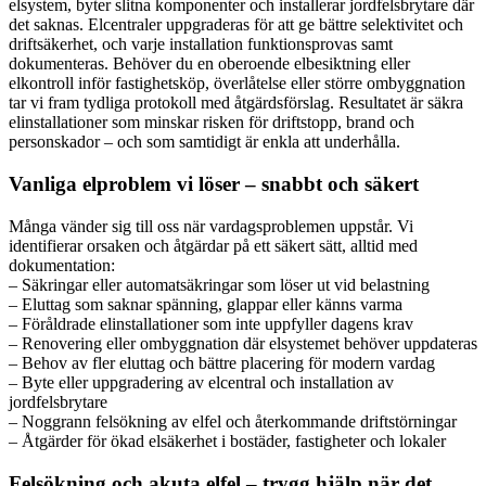
elsystem, byter slitna komponenter och installerar jordfelsbrytare där
det saknas. Elcentraler uppgraderas för att ge bättre selektivitet och
driftsäkerhet, och varje installation funktionsprovas samt
dokumenteras. Behöver du en oberoende elbesiktning eller
elkontroll inför fastighetsköp, överlåtelse eller större ombyggnation
tar vi fram tydliga protokoll med åtgärdsförslag. Resultatet är säkra
elinstallationer som minskar risken för driftstopp, brand och
personskador – och som samtidigt är enkla att underhålla.
Vanliga elproblem vi löser – snabbt och säkert
Många vänder sig till oss när vardagsproblemen uppstår. Vi
identifierar orsaken och åtgärdar på ett säkert sätt, alltid med
dokumentation:
– Säkringar eller automatsäkringar som löser ut vid belastning
– Eluttag som saknar spänning, glappar eller känns varma
– Föråldrade elinstallationer som inte uppfyller dagens krav
– Renovering eller ombyggnation där elsystemet behöver uppdateras
– Behov av fler eluttag och bättre placering för modern vardag
– Byte eller uppgradering av elcentral och installation av
jordfelsbrytare
– Noggrann felsökning av elfel och återkommande driftstörningar
– Åtgärder för ökad elsäkerhet i bostäder, fastigheter och lokaler
Felsökning och akuta elfel – trygg hjälp när det