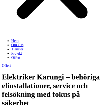
Hem
Om Oss
Tjänster
Projekt
Offert
Offert
Elektriker Karungi – behöriga
elinstallationer, service och
felsökning med fokus på
säkerhet