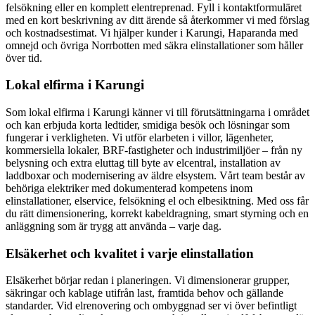
felsökning eller en komplett elentreprenad. Fyll i kontaktformuläret
med en kort beskrivning av ditt ärende så återkommer vi med förslag
och kostnadsestimat. Vi hjälper kunder i Karungi, Haparanda med
omnejd och övriga Norrbotten med säkra elinstallationer som håller
över tid.
Lokal elfirma i Karungi
Som lokal elfirma i Karungi känner vi till förutsättningarna i området
och kan erbjuda korta ledtider, smidiga besök och lösningar som
fungerar i verkligheten. Vi utför elarbeten i villor, lägenheter,
kommersiella lokaler, BRF-fastigheter och industrimiljöer – från ny
belysning och extra eluttag till byte av elcentral, installation av
laddboxar och modernisering av äldre elsystem. Vårt team består av
behöriga elektriker med dokumenterad kompetens inom
elinstallationer, elservice, felsökning el och elbesiktning. Med oss får
du rätt dimensionering, korrekt kabeldragning, smart styrning och en
anläggning som är trygg att använda – varje dag.
Elsäkerhet och kvalitet i varje elinstallation
Elsäkerhet börjar redan i planeringen. Vi dimensionerar grupper,
säkringar och kablage utifrån last, framtida behov och gällande
standarder. Vid elrenovering och ombyggnad ser vi över befintligt