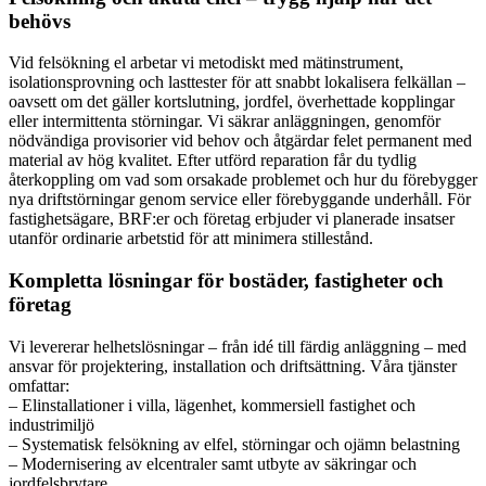
behövs
Vid felsökning el arbetar vi metodiskt med mätinstrument,
isolationsprovning och lasttester för att snabbt lokalisera felkällan –
oavsett om det gäller kortslutning, jordfel, överhettade kopplingar
eller intermittenta störningar. Vi säkrar anläggningen, genomför
nödvändiga provisorier vid behov och åtgärdar felet permanent med
material av hög kvalitet. Efter utförd reparation får du tydlig
återkoppling om vad som orsakade problemet och hur du förebygger
nya driftstörningar genom service eller förebyggande underhåll. För
fastighetsägare, BRF:er och företag erbjuder vi planerade insatser
utanför ordinarie arbetstid för att minimera stillestånd.
Kompletta lösningar för bostäder, fastigheter och
företag
Vi levererar helhetslösningar – från idé till färdig anläggning – med
ansvar för projektering, installation och driftsättning. Våra tjänster
omfattar:
– Elinstallationer i villa, lägenhet, kommersiell fastighet och
industrimiljö
– Systematisk felsökning av elfel, störningar och ojämn belastning
– Modernisering av elcentraler samt utbyte av säkringar och
jordfelsbrytare