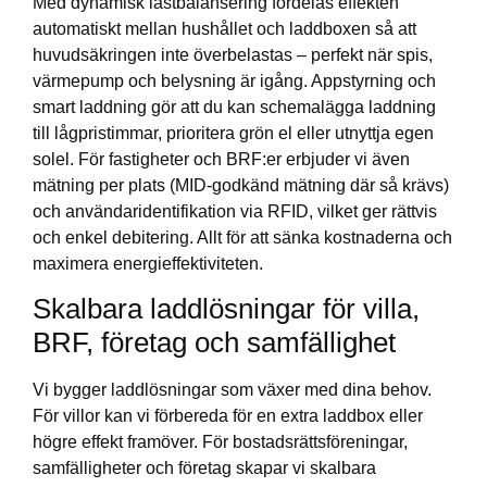
Med dynamisk lastbalansering fördelas effekten
automatiskt mellan hushållet och laddboxen så att
huvudsäkringen inte överbelastas – perfekt när spis,
värmepump och belysning är igång. Appstyrning och
smart laddning gör att du kan schemalägga laddning
till lågpristimmar, prioritera grön el eller utnyttja egen
solel. För fastigheter och BRF:er erbjuder vi även
mätning per plats (MID-godkänd mätning där så krävs)
och användaridentifikation via RFID, vilket ger rättvis
och enkel debitering. Allt för att sänka kostnaderna och
maximera energieffektiviteten.
Skalbara laddlösningar för villa,
BRF, företag och samfällighet
Vi bygger laddlösningar som växer med dina behov.
För villor kan vi förbereda för en extra laddbox eller
högre effekt framöver. För bostadsrättsföreningar,
samfälligheter och företag skapar vi skalbara