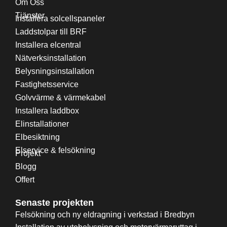
Om Oss
Tjänster
Installera solcellspaneler
Laddstolpar till BRF
Installera elcentral
Nätverksinstallation
Belysningsinstallation
Fastighetsservice
Golvvärme & värmekabel
Installera laddbox
Elinstallationer
Elbesiktning
Elservice & felsökning
Projekt
Blogg
Offert
Senaste projekten
Felsökning och ny eldragning i verkstad i Bredbyn