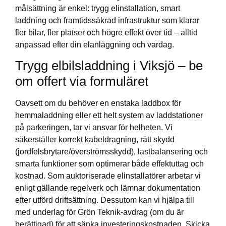
målsättning är enkel: trygg elinstallation, smart
laddning och framtidssäkrad infrastruktur som klarar
fler bilar, fler platser och högre effekt över tid – alltid
anpassad efter din elanläggning och vardag.
Trygg elbilsladdning i Viksjö – be
om offert via formuläret
Oavsett om du behöver en enstaka laddbox för
hemmaladdning eller ett helt system av laddstationer
på parkeringen, tar vi ansvar för helheten. Vi
säkerställer korrekt kabeldragning, rätt skydd
(jordfelsbrytare/överströmsskydd), lastbalansering och
smarta funktioner som optimerar både effektuttag och
kostnad. Som auktoriserade elinstallatörer arbetar vi
enligt gällande regelverk och lämnar dokumentation
efter utförd driftsättning. Dessutom kan vi hjälpa till
med underlag för Grön Teknik-avdrag (om du är
berättigad) för att sänka investeringskostnaden. Skicka