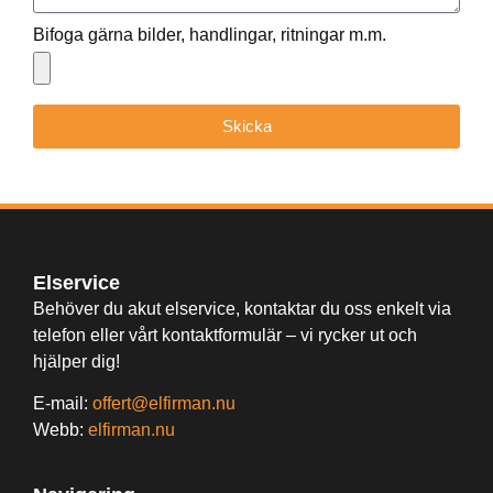
Bifoga gärna bilder, handlingar, ritningar m.m.
Skicka
Elservice
Behöver du akut elservice, kontaktar du oss enkelt via
telefon eller vårt kontaktformulär – vi rycker ut och
hjälper dig!
E-mail:
offert@elfirman.nu
Webb:
elfirman.nu