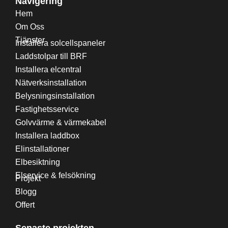
Navigering
Hem
Om Oss
Tjänster
Installera solcellspaneler
Laddstolpar till BRF
Installera elcentral
Nätverksinstallation
Belysningsinstallation
Fastighetsservice
Golvvärme & värmekabel
Installera laddbox
Elinstallationer
Elbesiktning
Elservice & felsökning
Projekt
Blogg
Offert
Senaste projekten