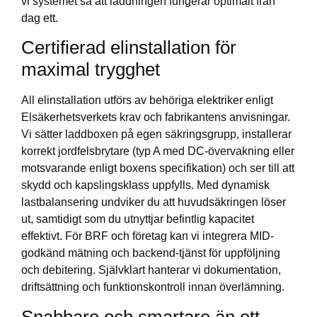
vi systemet så att laddningen fungerar optimalt från
dag ett.
Certifierad elinstallation för
maximal trygghet
All elinstallation utförs av behöriga elektriker enligt
Elsäkerhetsverkets krav och fabrikantens anvisningar.
Vi sätter laddboxen på egen säkringsgrupp, installerar
korrekt jordfelsbrytare (typ A med DC-övervakning eller
motsvarande enligt boxens specifikation) och ser till att
skydd och kapslingsklass uppfylls. Med dynamisk
lastbalansering undviker du att huvudsäkringen löser
ut, samtidigt som du utnyttjar befintlig kapacitet
effektivt. För BRF och företag kan vi integrera MID-
godkänd mätning och backend-tjänst för uppföljning
och debitering. Självklart hanterar vi dokumentation,
driftsättning och funktionskontroll innan överlämning.
Snabbare och smartare än ett