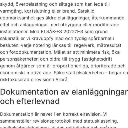
skydd, överbelastning och slitage som kan leda till
varmgång, kortslutning eller brand. Särskild
uppmärksamhet ges äldre elanläggningar, återkommande
elfel och anläggningar med utbyggda eller modifierade
installationer. Med ELSÄK-FS 2022:1–3 som grund
säkerställer vi kravuppfyllnad och tydlig spårbarhet i
besluten: varje notering länkas till regelverk, mätresultat
och fotodokumentation. Målet är att minimera risk, öka
personsäkerheten och bidra till trygg fastighetsdrift
genom åtgärder som är proportionerliga, prioriterade och
ekonomiskt motiverade. Säkerställ elsäkerheten – begär en
riskfokuserad elrevision i Arbrå.
Dokumentation av elanläggningar
och efterlevnad
Dokumentation är navet i en korrekt elrevision. Vi
sammanställer revisionsprotokoll med statusklassning,
avvikelsebeskrivningar, bilder, mätvärden och spårbar