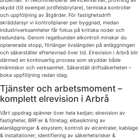
underhåll. Vi rekommenderar serviceintervall, provning av
skydd (till exempel jordfelsbrytare), termiska kontroller
och uppföljning av åtgärder. För fastighetsdrift
skräddarsyr vi kontrollplaner per byggnad, medan
industriverksamheter får fokus på kritiska noder och
redundans. Genom regelbunden elkontroll minskar du
oplanerade stopp, förlänger livslängden på anläggningen
och säkerställer efterlevnad över tid. Elrevision i Arbrå blir
därmed en kontinuerlig process som skyddar både
människor och verksamhet. Säkerställ driftsäkerheten –
boka uppföljning redan idag.
Tjänster och arbetsmoment –
komplett elrevision i Arbrå
Vårt uppdrag spänner över hela kedjan: elrevision av
fastigheter, BRF:er & företag; elbesiktning av
elanläggningar & elsystem; kontroll av elcentraler, kablage
& installationer; identifiering av säkerhetsrisker &