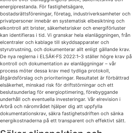
energiprestanda. För fastighetsägare,
bostadsrättsföreningar, företag, industriverksamheter och
privatpersoner innebär en systematisk elbesiktning och
elkontroll att brister, säkerhetsrisker och energiförluster
kan identifieras i tid. Vi granskar hela elanläggningen, från
elcentraler och kablage till skyddsapparater och
styrutrustning, och dokumenterar allt enligt gällande krav.
De nya reglerna i ELSÄK-FS 2022:1–3 ställer högre krav på
kontroll och dokumentation av elanläggningar – vår
process möter dessa krav med tydliga protokoll,
åtgärdsförslag och prioriteringar. Resultatet är förbättrad
elsäkerhet, minskad risk för driftstörningar och ett
beslutsunderlag för energioptimering, förebyggande
underhåll och eventuella investeringar. Vår elrevision i
Arbrå och närområdet hjälper dig att uppfylla
dokumentationskrav, säkra fastighetsdriften och sänka
energikostnaderna på ett transparent och effektivt sätt.