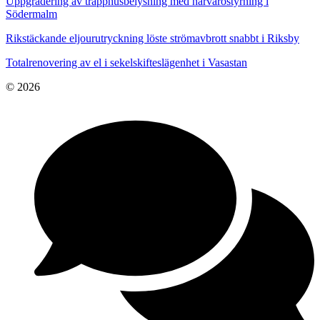
Uppgradering av trapphusbelysning med närvarostyrning i
Södermalm
Rikstäckande eljourutryckning löste strömavbrott snabbt i Riksby
Totalrenovering av el i sekelskifteslägenhet i Vasastan
© 2026