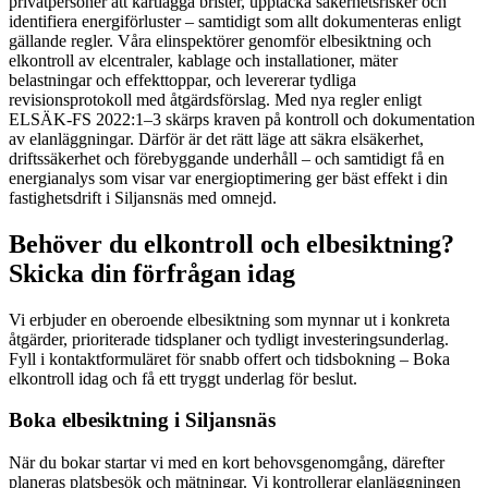
privatpersoner att kartlägga brister, upptäcka säkerhetsrisker och
identifiera energiförluster – samtidigt som allt dokumenteras enligt
gällande regler. Våra elinspektörer genomför elbesiktning och
elkontroll av elcentraler, kablage och installationer, mäter
belastningar och effekttoppar, och levererar tydliga
revisionsprotokoll med åtgärdsförslag. Med nya regler enligt
ELSÄK-FS 2022:1–3 skärps kraven på kontroll och dokumentation
av elanläggningar. Därför är det rätt läge att säkra elsäkerhet,
driftssäkerhet och förebyggande underhåll – och samtidigt få en
energianalys som visar var energioptimering ger bäst effekt i din
fastighetsdrift i Siljansnäs med omnejd.
Behöver du elkontroll och elbesiktning?
Skicka din förfrågan idag
Vi erbjuder en oberoende elbesiktning som mynnar ut i konkreta
åtgärder, prioriterade tidsplaner och tydligt investeringsunderlag.
Fyll i kontaktformuläret för snabb offert och tidsbokning – Boka
elkontroll idag och få ett tryggt underlag för beslut.
Boka elbesiktning i Siljansnäs
När du bokar startar vi med en kort behovsgenomgång, därefter
planeras platsbesök och mätningar. Vi kontrollerar elanläggningen