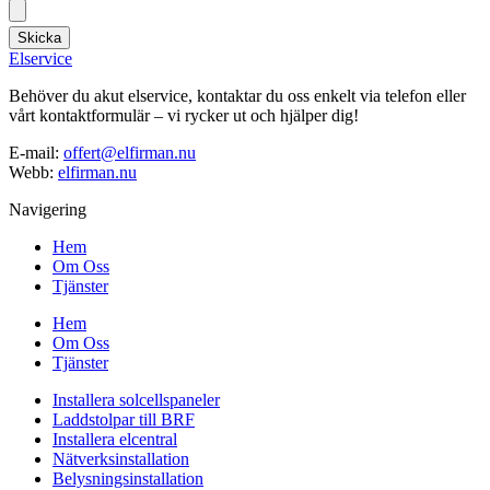
Skicka
Elservice
Behöver du akut elservice, kontaktar du oss enkelt via telefon eller
vårt kontaktformulär – vi rycker ut och hjälper dig!
E-mail:
offert@elfirman.nu
Webb:
elfirman.nu
Navigering
Hem
Om Oss
Tjänster
Hem
Om Oss
Tjänster
Installera solcellspaneler
Laddstolpar till BRF
Installera elcentral
Nätverksinstallation
Belysningsinstallation