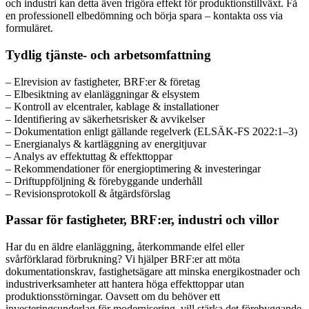
och industri kan detta även frigöra effekt för produktionstillväxt. Få
en professionell elbedömning och börja spara – kontakta oss via
formuläret.
Tydlig tjänste- och arbetsomfattning
– Elrevision av fastigheter, BRF:er & företag
– Elbesiktning av elanläggningar & elsystem
– Kontroll av elcentraler, kablage & installationer
– Identifiering av säkerhetsrisker & avvikelser
– Dokumentation enligt gällande regelverk (ELSÄK-FS 2022:1–3)
– Energianalys & kartläggning av energitjuvar
– Analys av effektuttag & effekttoppar
– Rekommendationer för energioptimering & investeringar
– Driftuppföljning & förebyggande underhåll
– Revisionsprotokoll & åtgärdsförslag
Passar för fastigheter, BRF:er, industri och villor
Har du en äldre elanläggning, återkommande elfel eller
svårförklarad förbrukning? Vi hjälper BRF:er att möta
dokumentationskrav, fastighetsägare att minska energikostnader och
industriverksamheter att hantera höga effekttoppar utan
produktionsstörningar. Oavsett om du behöver ett
investeringsunderlag för modernisering, vill stärka det förebyggande