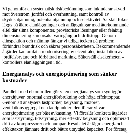
Vi genomför en systematisk riskbedömning som inkluderar skydd
mot överström, jordfel och överhettning, samt kontroll av
skyddsutjämning, potentialutjämning och selektivitet. Särskilt fokus
läggs på äldre elanläggningar och anläggningar med återkommande
elfel där slitna komponenter, provisoriska lösningar eller felaktig
dimensionering kan orsaka varmgång och driftstopp. Genom
elinspektion och mätning fångar vi tidiga tecken på problem,
förhindrar brandrisk och säkrar personsäkerheten. Rekommenderade
åtgärder kan omfatta modernisering av elcentraler, installation av
jordfelsbrytare och förbättrad märkning. Säkerställ elsäkerheten –
kontrollera elanläggningen i tid.
Energianalys och energioptimering som sänker
kostnader
Parallellt med elkontrollen gör vi en energianalys som synliggör
energitjuvar, onormal energiförbrukning och höga effekttoppar.
Genom att analysera lastprofiler, belysning, motorer,
ventilationsaggregat och laddpunkter identifierar vi var
energioptimering ger bäst avkastning. Vi föreslår konkreta åtgärder
som laststyrning, tidsstyrning, mer effektiv belysning och optimerad
drift av kompressorer och pumpar. Resultatet är lägre energi- och
effekttaxor, jämnare drift och bättre utnyttjad kapacitet. För företag