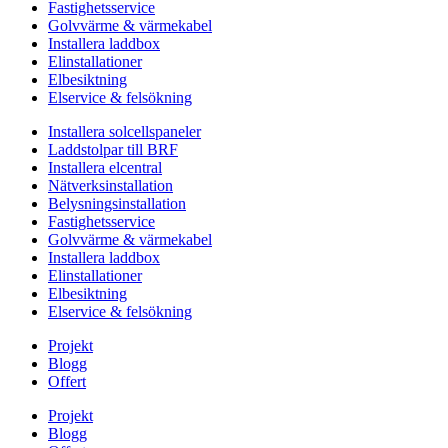
Fastighetsservice
Golvvärme & värmekabel
Installera laddbox
Elinstallationer
Elbesiktning
Elservice & felsökning
Installera solcellspaneler
Laddstolpar till BRF
Installera elcentral
Nätverksinstallation
Belysningsinstallation
Fastighetsservice
Golvvärme & värmekabel
Installera laddbox
Elinstallationer
Elbesiktning
Elservice & felsökning
Projekt
Blogg
Offert
Projekt
Blogg