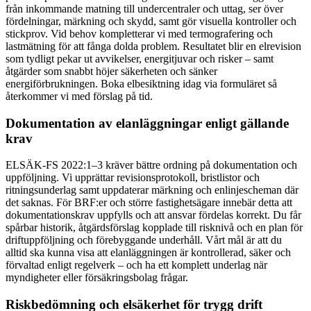
från inkommande matning till undercentraler och uttag, ser över
fördelningar, märkning och skydd, samt gör visuella kontroller och
stickprov. Vid behov kompletterar vi med termografering och
lastmätning för att fånga dolda problem. Resultatet blir en elrevision
som tydligt pekar ut avvikelser, energitjuvar och risker – samt
åtgärder som snabbt höjer säkerheten och sänker
energiförbrukningen. Boka elbesiktning idag via formuläret så
återkommer vi med förslag på tid.
Dokumentation av elanläggningar enligt gällande
krav
ELSÄK-FS 2022:1–3 kräver bättre ordning på dokumentation och
uppföljning. Vi upprättar revisionsprotokoll, bristlistor och
ritningsunderlag samt uppdaterar märkning och enlinjescheman där
det saknas. För BRF:er och större fastighetsägare innebär detta att
dokumentationskrav uppfylls och att ansvar fördelas korrekt. Du får
spårbar historik, åtgärdsförslag kopplade till risknivå och en plan för
driftuppföljning och förebyggande underhåll. Vårt mål är att du
alltid ska kunna visa att elanläggningen är kontrollerad, säker och
förvaltad enligt regelverk – och ha ett komplett underlag när
myndigheter eller försäkringsbolag frågar.
Riskbedömning och elsäkerhet för trygg drift