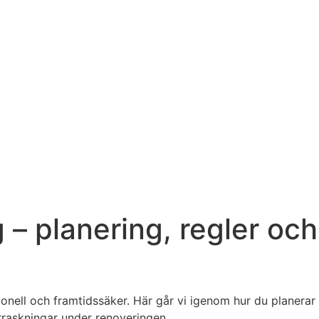
g – planering, regler o
ktionell och framtidssäker. Här går vi igenom hur du planera
raskningar under renoveringen.