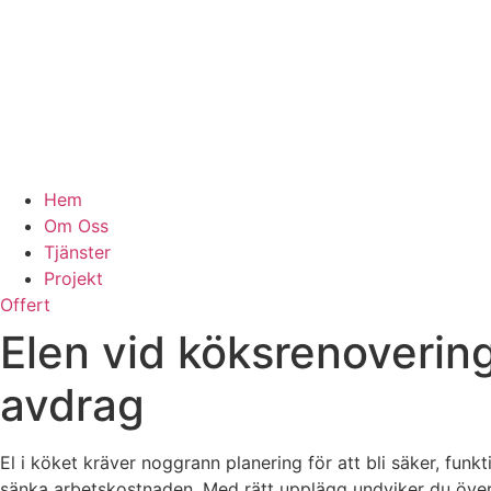
Hem
Om Oss
Tjänster
Projekt
Offert
Elen vid köksrenoverin
avdrag
El i köket kräver noggrann planering för att bli säker, fun
sänka arbetskostnaden. Med rätt upplägg undviker du över