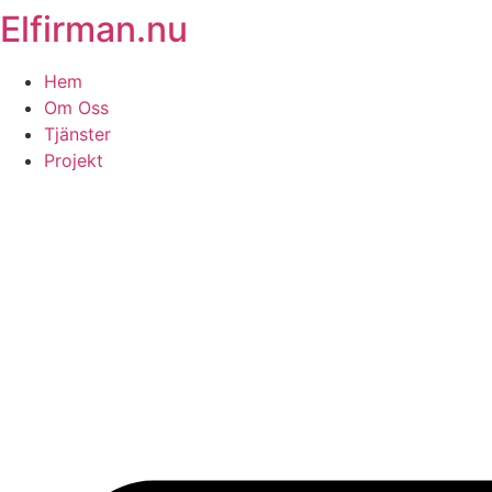
Elfirman.nu
Skip
to
content
Hem
Om Oss
Tjänster
Projekt