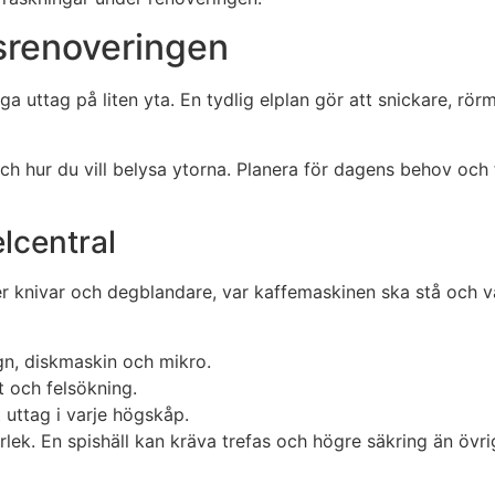
ksrenoveringen
 uttag på liten yta. En tydlig elplan gör att snickare, rör
ch hur du vill belysa ytorna. Planera för dagens behov och 
lcentral
 knivar och degblandare, var kaffemaskinen ska stå och var 
gn, diskmaskin och mikro.
t och felsökning.
 uttag i varje högskåp.
lek. En spishäll kan kräva trefas och högre säkring än övri